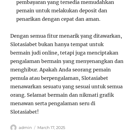
pembayaran yang tersedia memudahkan
pemain untuk melakukan deposit dan
penarikan dengan cepat dan aman.
Dengan semua fitur menarik yang ditawarkan,
Slotasiabet bukan hanya tempat untuk
bermain judi online, tetapi juga menciptakan
pengalaman bermain yang menyenangkan dan
menghibur. Apakah Anda seorang pemain
pemula atau berpengalaman, Slotasiabet
menawarkan sesuatu yang sesuai untuk semua
orang. Selamat bermain dan nikmati grafik
menawan serta pengalaman seru di
Slotasiabet!
Author
Posted
admin
March 17, 2025
on