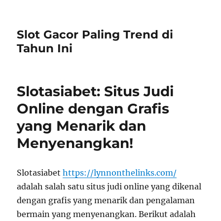
Slot Gacor Paling Trend di
Tahun Ini
Slotasiabet: Situs Judi
Online dengan Grafis
yang Menarik dan
Menyenangkan!
Slotasiabet
https://lynnonthelinks.com/
adalah salah satu situs judi online yang dikenal
dengan grafis yang menarik dan pengalaman
bermain yang menyenangkan. Berikut adalah