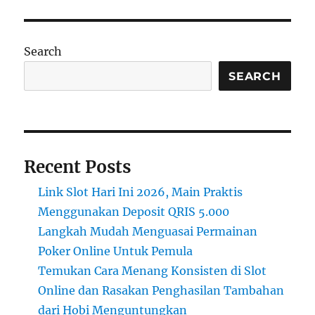
Search
SEARCH
Recent Posts
Link Slot Hari Ini 2026, Main Praktis
Menggunakan Deposit QRIS 5.000
Langkah Mudah Menguasai Permainan
Poker Online Untuk Pemula
Temukan Cara Menang Konsisten di Slot
Online dan Rasakan Penghasilan Tambahan
dari Hobi Menguntungkan