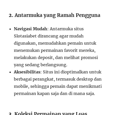
2.
Antarmuka yang Ramah Pengguna
Navigasi Mudah
: Antarmuka situs
Slotasiabet dirancang agar mudah
digunakan, memudahkan pemain untuk
menemukan permainan favorit mereka,
melakukan deposit, dan melihat promosi
yang sedang berlangsung.
Aksesibilitas
: Situs ini dioptimalkan untuk
berbagai perangkat, termasuk desktop dan
mobile, sehingga pemain dapat menikmati
permainan kapan saja dan di mana saja.
3.
Koleksi Permainan yang Luas