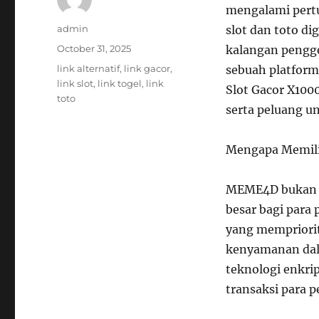
mengalami pert
Author
admin
slot dan toto dig
Posted
October 31, 2025
kalangan pengg
on
Tags
link alternatif
,
link gacor
,
sebuah platform
link slot
,
link togel
,
link
Slot Gacor X100
toto
serta peluang u
Mengapa Memilih
MEME4D bukan h
besar bagi para 
yang mempriorit
kenyamanan dal
teknologi enkrip
transaksi para 