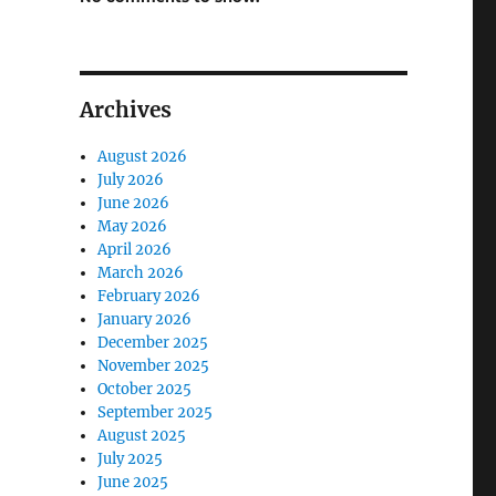
Archives
August 2026
July 2026
June 2026
May 2026
April 2026
March 2026
February 2026
January 2026
December 2025
November 2025
October 2025
September 2025
August 2025
July 2025
June 2025