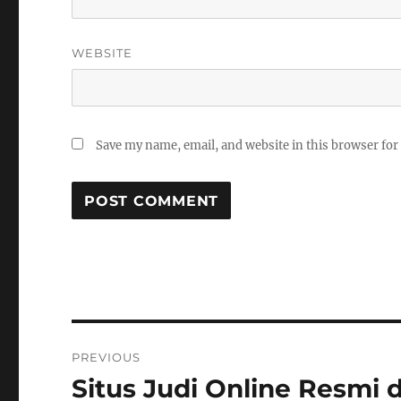
WEBSITE
Save my name, email, and website in this browser for
Post
PREVIOUS
navigation
Situs Judi Online Resmi
Previous