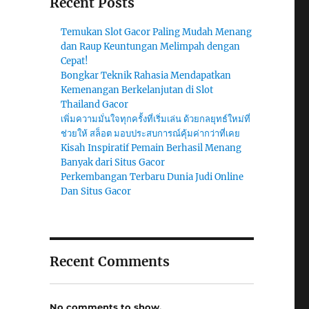
Recent Posts
Temukan Slot Gacor Paling Mudah Menang
dan Raup Keuntungan Melimpah dengan
Cepat!
Bongkar Teknik Rahasia Mendapatkan
Kemenangan Berkelanjutan di Slot
Thailand Gacor
เพิ่มความมั่นใจทุกครั้งที่เริ่มเล่น ด้วยกลยุทธ์ใหม่ที่
ช่วยให้ สล็อต มอบประสบการณ์คุ้มค่ากว่าที่เคย
Kisah Inspiratif Pemain Berhasil Menang
Banyak dari Situs Gacor
Perkembangan Terbaru Dunia Judi Online
Dan Situs Gacor
Recent Comments
No comments to show.