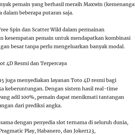
Banyak pemain yang berhasil meraih Maxwin (kemenang
 dalam beberapa putaran saja.
r Free Spin dan Scatter Wild dalam permainan
an kesempatan pemain untuk mendapatkan kombinasi
gan besar tanpa perlu mengeluarkan banyak modal.
lot 4D Resmi dan Terpercaya
5 juga menyediakan layanan Toto 4D resmi bagi
 keberuntungan. Dengan sistem hasil real-time
yang adil 100%, pemain dapat menikmati tantangan
ungan dari prediksi angka.
a sama dengan penyedia slot ternama di seluruh dunia,
 Pragmatic Play, Habanero, dan Joker123,