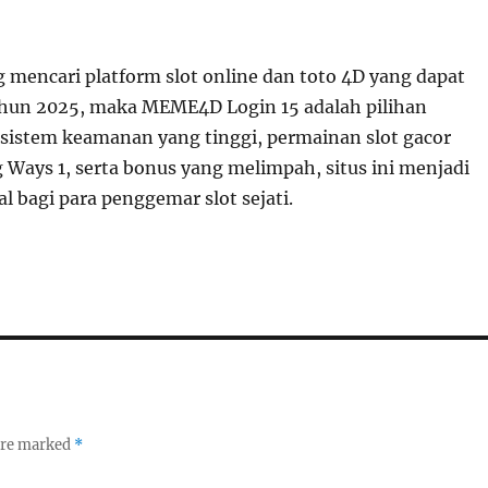
g mencari platform slot online dan toto 4D yang dapat
ahun 2025, maka MEME4D Login 15 adalah pilihan
 sistem keamanan yang tinggi, permainan slot gacor
Ways 1, serta bonus yang melimpah, situs ini menjadi
l bagi para penggemar slot sejati.
 are marked
*