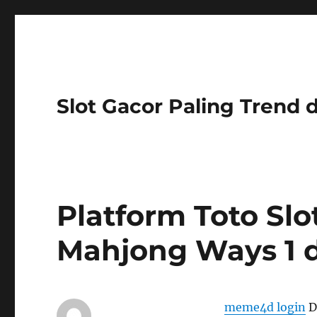
Slot Gacor Paling Trend d
Platform Toto Slo
Mahjong Ways 1 
meme4d login
Di