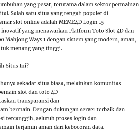
umbuhan yang pesat, terutama dalam sektor permainan
ital. Salah satu situs yang tengah populer di
emar slot online adalah MEME4D Login 15 —
 inovatif yang menawarkan Platform Toto Slot 4D dan
00 Mahjong Ways 1 dengan sistem yang modern, aman,
ntuk menang yang tinggi.
 Situs Ini?
anya sekadar situs biasa, melainkan komunitas
pemain slot dan toto 4D
askan transparansi dan
am bermain. Dengan dukungan server terbaik dan
si tercanggih, seluruh proses login dan
pemain terjamin aman dari kebocoran data.