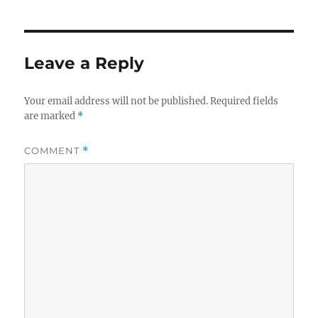
Leave a Reply
Your email address will not be published.
Required fields
are marked
*
COMMENT
*