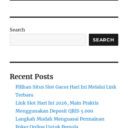
Search
SEARCH
Recent Posts
Pilihan Situs Slot Gacor Hari Ini Melalui Link
Terbaru
Link Slot Hari Ini 2026, Main Praktis
Menggunakan Deposit QRIS 5.000
Langkah Mudah Menguasai Permainan
Poker Online Untuk Pemula