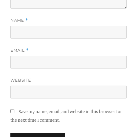
NAME
*
EMAIL
*
WEBSITE
Save my name, email, and website in this browser for
the next time I comment.