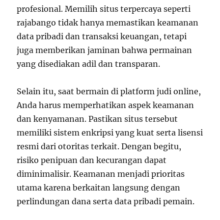
profesional. Memilih situs terpercaya seperti
rajabango tidak hanya memastikan keamanan
data pribadi dan transaksi keuangan, tetapi
juga memberikan jaminan bahwa permainan
yang disediakan adil dan transparan.
Selain itu, saat bermain di platform judi online,
Anda harus memperhatikan aspek keamanan
dan kenyamanan. Pastikan situs tersebut
memiliki sistem enkripsi yang kuat serta lisensi
resmi dari otoritas terkait. Dengan begitu,
risiko penipuan dan kecurangan dapat
diminimalisir. Keamanan menjadi prioritas
utama karena berkaitan langsung dengan
perlindungan dana serta data pribadi pemain.