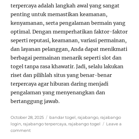
terpercaya adalah langkah awal yang sangat
penting untuk memastikan keamanan,
kenyamanan, serta pengalaman bermain yang
optimal. Dengan memperhatikan faktor-faktor
seperti reputasi, keamanan, variasi permainan,
dan layanan pelanggan, Anda dapat menikmati
berbagai permainan menarik seperti slot dan
togel tanpa rasa khawatir. Jadi, selalu lakukan
riset dan pilihlah situs yang benar-benar
terpercaya agar hiburan daring menjadi
pengalaman yang menyenangkan dan
bertanggung jawab.
Posted
Tags
October 28, 2025
bandar togel
,
rajabango
,
rajabango
on
login
,
rajabango terpercaya
,
rajabango togel
Leave a
on
comment
Menjaga