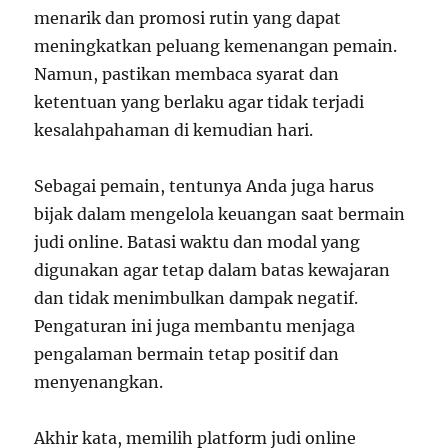
menarik dan promosi rutin yang dapat
meningkatkan peluang kemenangan pemain.
Namun, pastikan membaca syarat dan
ketentuan yang berlaku agar tidak terjadi
kesalahpahaman di kemudian hari.
Sebagai pemain, tentunya Anda juga harus
bijak dalam mengelola keuangan saat bermain
judi online. Batasi waktu dan modal yang
digunakan agar tetap dalam batas kewajaran
dan tidak menimbulkan dampak negatif.
Pengaturan ini juga membantu menjaga
pengalaman bermain tetap positif dan
menyenangkan.
Akhir kata, memilih platform judi online