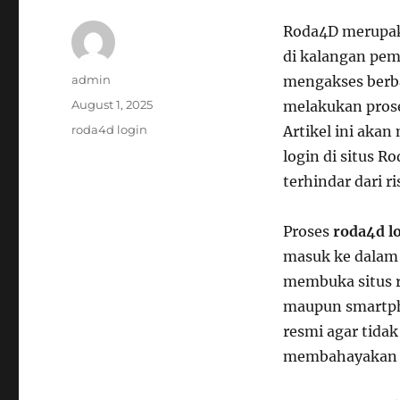
Roda4D merupaka
di kalangan pema
Author
admin
mengakses berba
Posted
August 1, 2025
melakukan pros
on
Tags
roda4d login
Artikel ini aka
login di situs 
terhindar dari r
Proses
roda4d l
masuk ke dalam
membuka situs 
maupun smartpho
resmi agar tidak
membahayakan d