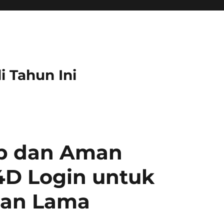
i Tahun Ini
p dan Aman
D Login untuk
dan Lama