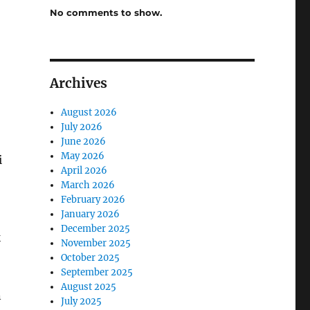
No comments to show.
Archives
August 2026
July 2026
June 2026
May 2026
i
April 2026
March 2026
February 2026
January 2026
December 2025
k
November 2025
October 2025
September 2025
August 2025
n
July 2025