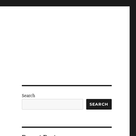
Search
SEARCH