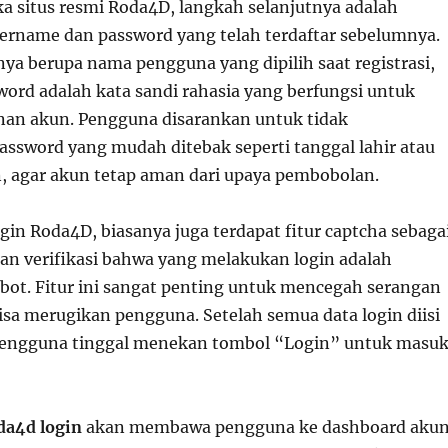
 situs resmi Roda4D, langkah selanjutnya adalah
rname dan password yang telah terdaftar sebelumnya.
ya berupa nama pengguna yang dipilih saat registrasi,
ord adalah kata sandi rahasia yang berfungsi untuk
an akun. Pengguna disarankan untuk tidak
sword yang mudah ditebak seperti tanggal lahir atau
, agar akun tetap aman dari upaya pembobolan.
gin Roda4D, biasanya juga terdapat fitur captcha sebaga
n verifikasi bahwa yang melakukan login adalah
bot. Fitur ini sangat penting untuk mencegah serangan
isa merugikan pengguna. Setelah semua data login diisi
pengguna tinggal menekan tombol “Login” untuk masu
da4d login
akan membawa pengguna ke dashboard aku