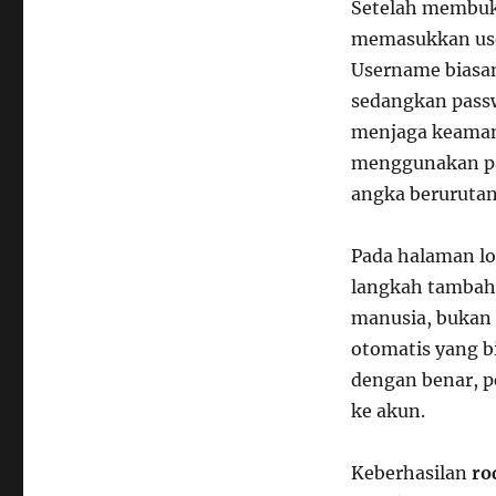
Setelah membuka
memasukkan use
Username biasan
sedangkan passw
menjaga keaman
menggunakan pas
angka berurutan
Pada halaman lo
langkah tambaha
manusia, bukan 
otomatis yang b
dengan benar, 
ke akun.
Keberhasilan
ro