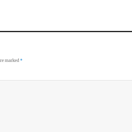
 are marked
*