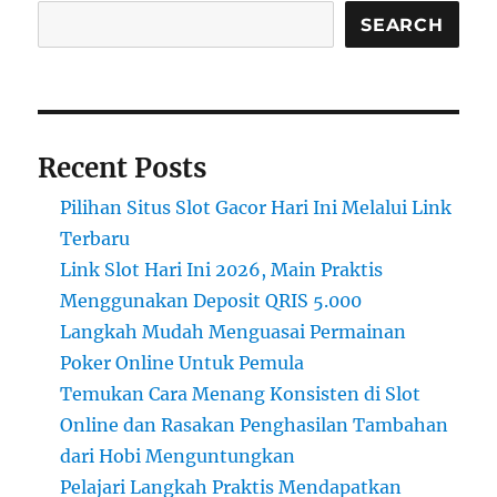
Slot
SEARCH
Aman
dengan
Fitur
Bonus
Harian
Recent Posts
Lengkap
Pilihan Situs Slot Gacor Hari Ini Melalui Link
Terbaru
Link Slot Hari Ini 2026, Main Praktis
Menggunakan Deposit QRIS 5.000
Langkah Mudah Menguasai Permainan
Poker Online Untuk Pemula
Temukan Cara Menang Konsisten di Slot
Online dan Rasakan Penghasilan Tambahan
dari Hobi Menguntungkan
Pelajari Langkah Praktis Mendapatkan