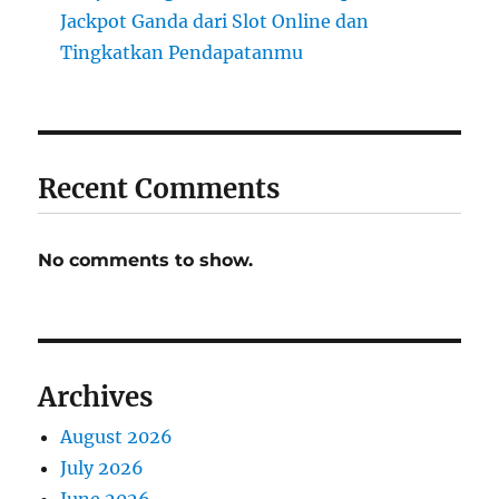
Jackpot Ganda dari Slot Online dan
Tingkatkan Pendapatanmu
Recent Comments
No comments to show.
Archives
August 2026
July 2026