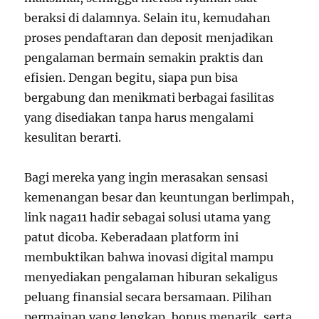
beraksi di dalamnya. Selain itu, kemudahan
proses pendaftaran dan deposit menjadikan
pengalaman bermain semakin praktis dan
efisien. Dengan begitu, siapa pun bisa
bergabung dan menikmati berbagai fasilitas
yang disediakan tanpa harus mengalami
kesulitan berarti.
Bagi mereka yang ingin merasakan sensasi
kemenangan besar dan keuntungan berlimpah,
link naga11 hadir sebagai solusi utama yang
patut dicoba. Keberadaan platform ini
membuktikan bahwa inovasi digital mampu
menyediakan pengalaman hiburan sekaligus
peluang finansial secara bersamaan. Pilihan
permainan yang lengkap, bonus menarik, serta