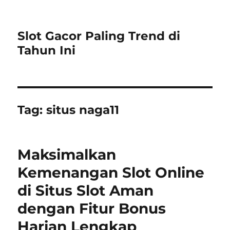
Slot Gacor Paling Trend di
Tahun Ini
Tag:
situs naga11
Maksimalkan
Kemenangan Slot Online
di Situs Slot Aman
dengan Fitur Bonus
Harian Lengkap