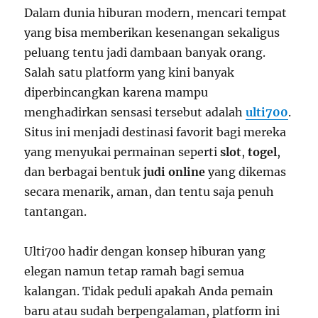
Dalam dunia hiburan modern, mencari tempat
yang bisa memberikan kesenangan sekaligus
peluang tentu jadi dambaan banyak orang.
Salah satu platform yang kini banyak
diperbincangkan karena mampu
menghadirkan sensasi tersebut adalah
ulti700
.
Situs ini menjadi destinasi favorit bagi mereka
yang menyukai permainan seperti
slot
,
togel
,
dan berbagai bentuk
judi online
yang dikemas
secara menarik, aman, dan tentu saja penuh
tantangan.
Ulti700 hadir dengan konsep hiburan yang
elegan namun tetap ramah bagi semua
kalangan. Tidak peduli apakah Anda pemain
baru atau sudah berpengalaman, platform ini