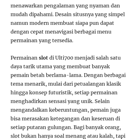
menawarkan pengalaman yang nyaman dan
mudah dipahami. Desain situsnya yang simpel
namun modern membuat siapa pun dapat
dengan cepat menavigasi berbagai menu
permainan yang tersedia.
Permainan
slot
di Ulti700 menjadi salah satu
daya tarik utama yang membuat banyak
pemain betah berlama-lama. Dengan berbagai
tema menarik, mulai dari petualangan klasik
hingga konsep futuristik, setiap permainan
menghadirkan sensasi yang unik. Selain
mengandalkan keberuntungan, pemain juga
bisa merasakan ketegangan dan keseruan di
setiap putaran gulungan. Bagi banyak orang,
slot bukan hanya soal menang atau kalah, tapi