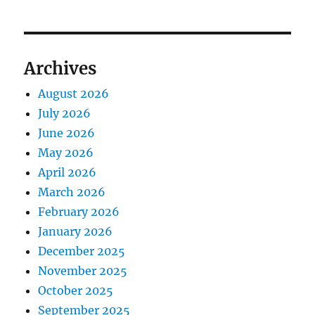
Archives
August 2026
July 2026
June 2026
May 2026
April 2026
March 2026
February 2026
January 2026
December 2025
November 2025
October 2025
September 2025