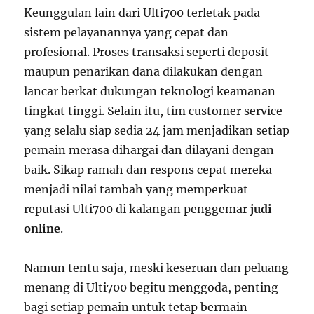
Keunggulan lain dari Ulti700 terletak pada
sistem pelayanannya yang cepat dan
profesional. Proses transaksi seperti deposit
maupun penarikan dana dilakukan dengan
lancar berkat dukungan teknologi keamanan
tingkat tinggi. Selain itu, tim customer service
yang selalu siap sedia 24 jam menjadikan setiap
pemain merasa dihargai dan dilayani dengan
baik. Sikap ramah dan respons cepat mereka
menjadi nilai tambah yang memperkuat
reputasi Ulti700 di kalangan penggemar
judi
online
.
Namun tentu saja, meski keseruan dan peluang
menang di Ulti700 begitu menggoda, penting
bagi setiap pemain untuk tetap bermain