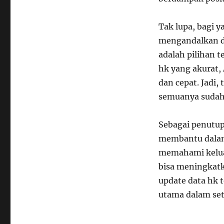
Tak lupa, bagi y
mengandalkan dat
adalah pilihan t
hk yang akurat,
dan cepat. Jadi,
semuanya sudah
Sebagai penutup
membantu dalam
memahami keluar
bisa meningkatka
update data hk 
utama dalam set