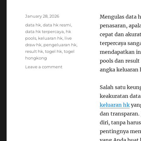
Posted
January 28, 2026
Mengulas data h
on
Tags
data hk
,
data hk resmi
,
penasaran, apala
data hk terpercaya
,
hk
cepat dan akurat
pools
,
keluaran hk
,
live
terpercaya sang
draw hk
,
pengeluaran hk
,
result hk
,
togel hk
,
togel
mendapatkan inf
hongkong
pools dan result
on
Leave a comment
angka keluaran 
Peluang
Menang
di
Salah satu keun
Togel
keakuratan data
Setiap
keluaran hk
yang
Bulan
dan transparan. 
diri, tanpa har
pentingnya memi
yang Anda buat 