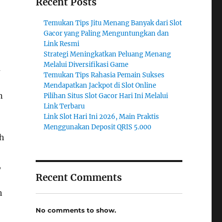
Recent Posts
Temukan Tips Jitu Menang Banyak dari Slot
Gacor yang Paling Menguntungkan dan
Link Resmi
Strategi Meningkatkan Peluang Menang
Melalui Diversifikasi Game
a
Temukan Tips Rahasia Pemain Sukses
Mendapatkan Jackpot di Slot Online
n
Pilihan Situs Slot Gacor Hari Ini Melalui
Link Terbaru
Link Slot Hari Ini 2026, Main Praktis
Menggunakan Deposit QRIS 5.000
ah
,
Recent Comments
h
No comments to show.