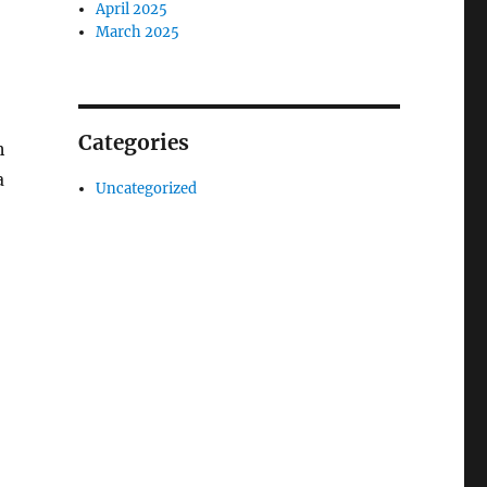
April 2025
March 2025
Categories
h
a
Uncategorized