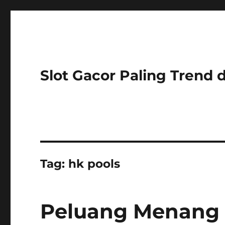
Slot Gacor Paling Trend d
Tag:
hk pools
Peluang Menang d