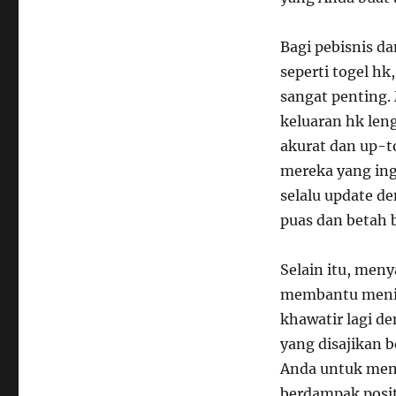
Bagi pebisnis d
seperti togel hk
sangat penting.
keluaran hk len
akurat dan up-t
mereka yang ingi
selalu update d
puas dan betah 
Selain itu, meny
membantu menin
khawatir lagi de
yang disajikan b
Anda untuk memp
berdampak posit