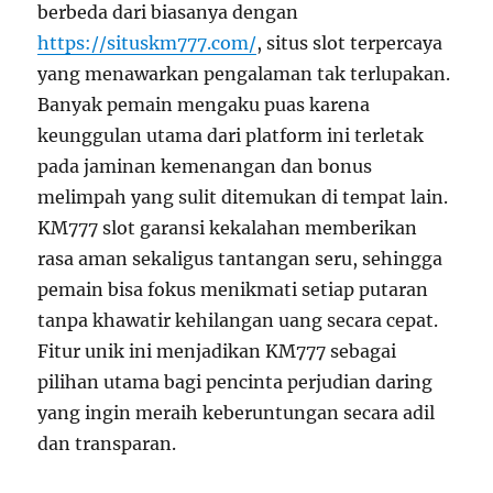
berbeda dari biasanya dengan
https://situskm777.com/
, situs slot terpercaya
yang menawarkan pengalaman tak terlupakan.
Banyak pemain mengaku puas karena
keunggulan utama dari platform ini terletak
pada jaminan kemenangan dan bonus
melimpah yang sulit ditemukan di tempat lain.
KM777 slot garansi kekalahan memberikan
rasa aman sekaligus tantangan seru, sehingga
pemain bisa fokus menikmati setiap putaran
tanpa khawatir kehilangan uang secara cepat.
Fitur unik ini menjadikan KM777 sebagai
pilihan utama bagi pencinta perjudian daring
yang ingin meraih keberuntungan secara adil
dan transparan.