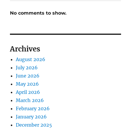
No comments to show.
Archives
August 2026
July 2026
June 2026
May 2026
April 2026
March 2026
February 2026
January 2026
December 2025