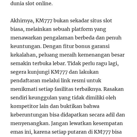
dunia slot online.
Akhirnya, KM777 bukan sekadar situs slot
biasa, melainkan sebuah platform yang
menawarkan pengalaman berbeda dan penuh
keuntungan. Dengan fitur bonus garansi
kekalahan, peluang meraih kemenangan besar
semakin terbuka lebar. Tidak perlu ragu lagi,
segera kunjungi KM777 dan lakukan
pendaftaran melalui link resmi untuk
menikmati setiap fasilitas terbaiknya. Rasakan
sendiri keunggulan yang tidak dimiliki oleh
kompetitor lain dan buktikan bahwa
keberuntungan bisa didapatkan secara adil dan
menyenangkan. Jangan lewatkan kesempatan
emas ini, karena setiap putaran di KM777 bisa