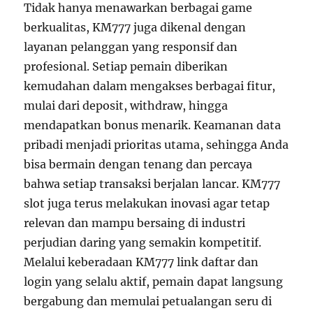
Tidak hanya menawarkan berbagai game
berkualitas, KM777 juga dikenal dengan
layanan pelanggan yang responsif dan
profesional. Setiap pemain diberikan
kemudahan dalam mengakses berbagai fitur,
mulai dari deposit, withdraw, hingga
mendapatkan bonus menarik. Keamanan data
pribadi menjadi prioritas utama, sehingga Anda
bisa bermain dengan tenang dan percaya
bahwa setiap transaksi berjalan lancar. KM777
slot juga terus melakukan inovasi agar tetap
relevan dan mampu bersaing di industri
perjudian daring yang semakin kompetitif.
Melalui keberadaan KM777 link daftar dan
login yang selalu aktif, pemain dapat langsung
bergabung dan memulai petualangan seru di