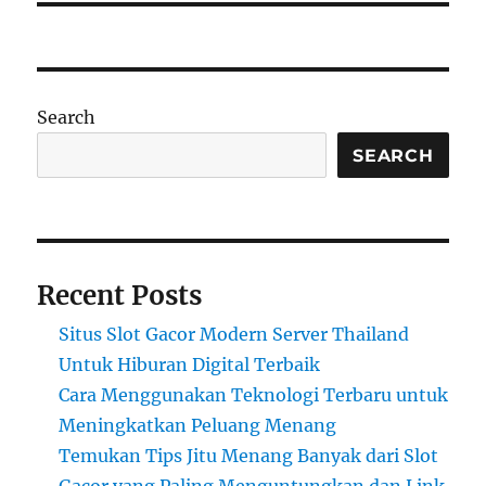
Search
SEARCH
Recent Posts
Situs Slot Gacor Modern Server Thailand
Untuk Hiburan Digital Terbaik
Cara Menggunakan Teknologi Terbaru untuk
Meningkatkan Peluang Menang
Temukan Tips Jitu Menang Banyak dari Slot