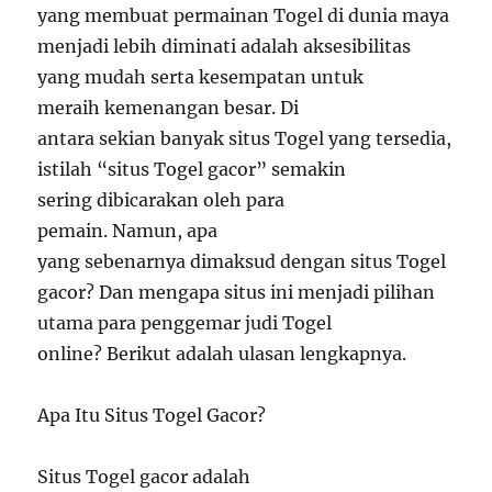
yang membuat permainan Togel di dunia maya
menjadi lebih diminati adalah aksesibilitas
yang mudah serta kesempatan untuk
meraih kemenangan besar. Di
antara sekian banyak situs Togel yang tersedia,
istilah “situs Togel gacor” semakin
sering dibicarakan oleh para
pemain. Namun, apa
yang sebenarnya dimaksud dengan situs Togel
gacor? Dan mengapa situs ini menjadi pilihan
utama para penggemar judi Togel
online? Berikut adalah ulasan lengkapnya.
Apa Itu Situs Togel Gacor?
Situs Togel gacor adalah