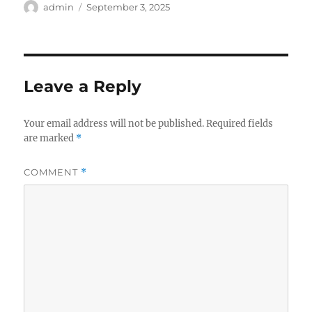
Author
Posted
admin
September 3, 2025
on
Leave a Reply
Your email address will not be published.
Required fields
are marked
*
COMMENT
*