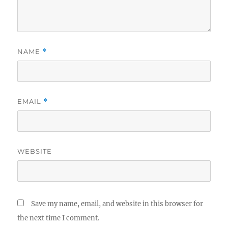
NAME
*
EMAIL
*
WEBSITE
Save my name, email, and website in this browser for
the next time I comment.