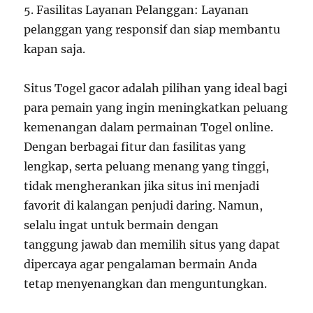
5. Fasilitas Layanan Pelanggan: Layanan
pelanggan yang responsif dan siap membantu
kapan saja.
Situs Togel gacor adalah pilihan yang ideal bagi
para pemain yang ingin meningkatkan peluang
kemenangan dalam permainan Togel online.
Dengan berbagai fitur dan fasilitas yang
lengkap, serta peluang menang yang tinggi,
tidak mengherankan jika situs ini menjadi
favorit di kalangan penjudi daring. Namun,
selalu ingat untuk bermain dengan
tanggung jawab dan memilih situs yang dapat
dipercaya agar pengalaman bermain Anda
tetap menyenangkan dan menguntungkan.