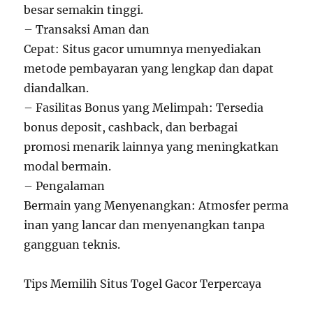
besar semakin tinggi.
– Transaksi Aman dan
Cepat: Situs gacor umumnya menyediakan
metode pembayaran yang lengkap dan dapat
diandalkan.
– Fasilitas Bonus yang Melimpah: Tersedia
bonus deposit, cashback, dan berbagai
promosi menarik lainnya yang meningkatkan
modal bermain.
– Pengalaman
Bermain yang Menyenangkan: Atmosfer perma
inan yang lancar dan menyenangkan tanpa
gangguan teknis.
Tips Memilih Situs Togel Gacor Terpercaya