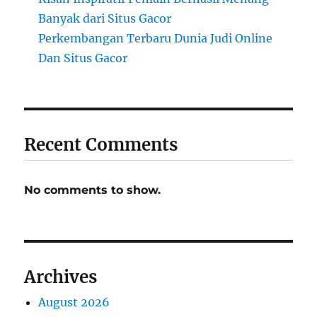
Banyak dari Situs Gacor
Perkembangan Terbaru Dunia Judi Online
Dan Situs Gacor
Recent Comments
No comments to show.
Archives
August 2026