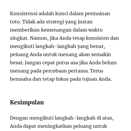
Konsistensi adalah kunci dalam permainan
toto. Tidak ada strategi yang instan
memberikan kemenangan dalam waktu
singkat. Namun, jika Anda tetap konsisten dan
mengikuti langkah-langkah yang benar,
peluang Anda untuk menang akan semakin
besar. Jangan cepat putus asa jika Anda belum
menang pada percobaan pertama. Terus
berusaha dan tetap fokus pada tujuan Anda.
Kesimpulan
Dengan mengikuti langkah-langkah di atas,
Anda dapat meningkatkan peluang untuk