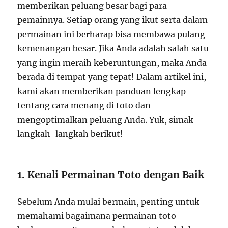
memberikan peluang besar bagi para
pemainnya. Setiap orang yang ikut serta dalam
permainan ini berharap bisa membawa pulang
kemenangan besar. Jika Anda adalah salah satu
yang ingin meraih keberuntungan, maka Anda
berada di tempat yang tepat! Dalam artikel ini,
kami akan memberikan panduan lengkap
tentang cara menang di toto dan
mengoptimalkan peluang Anda. Yuk, simak
langkah-langkah berikut!
1.
Kenali Permainan Toto dengan Baik
Sebelum Anda mulai bermain, penting untuk
memahami bagaimana permainan toto