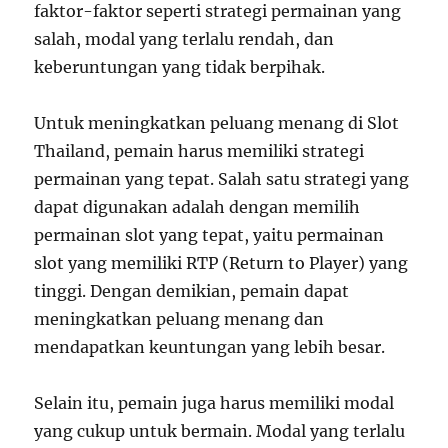
faktor-faktor seperti strategi permainan yang
salah, modal yang terlalu rendah, dan
keberuntungan yang tidak berpihak.
Untuk meningkatkan peluang menang di Slot
Thailand, pemain harus memiliki strategi
permainan yang tepat. Salah satu strategi yang
dapat digunakan adalah dengan memilih
permainan slot yang tepat, yaitu permainan
slot yang memiliki RTP (Return to Player) yang
tinggi. Dengan demikian, pemain dapat
meningkatkan peluang menang dan
mendapatkan keuntungan yang lebih besar.
Selain itu, pemain juga harus memiliki modal
yang cukup untuk bermain. Modal yang terlalu