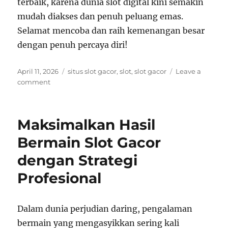
terbaik, karena dunia slot digital kini semakin
mudah diakses dan penuh peluang emas.
Selamat mencoba dan raih kemenangan besar
dengan penuh percaya diri!
Posted
Tags
April 11, 2026
situs slot gacor
,
slot
,
slot gacor
Leave a
on
on
comment
Tingkatkan
Peluang
Anda
Maksimalkan Hasil
di
Slot
Bermain Slot Gacor
Gacor
dengan Strategi
dengan
Tips
Profesional
Profesional
Dalam dunia perjudian daring, pengalaman
bermain yang mengasyikkan sering kali