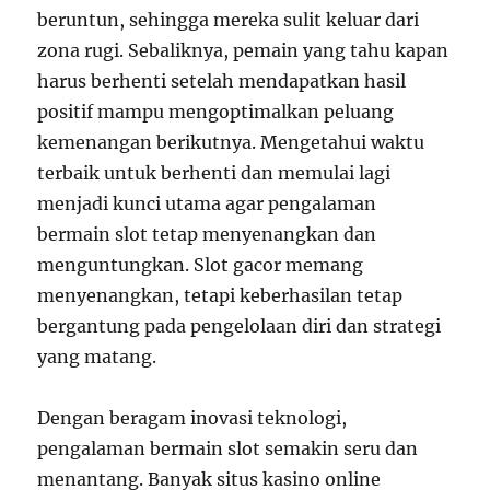
beruntun, sehingga mereka sulit keluar dari
zona rugi. Sebaliknya, pemain yang tahu kapan
harus berhenti setelah mendapatkan hasil
positif mampu mengoptimalkan peluang
kemenangan berikutnya. Mengetahui waktu
terbaik untuk berhenti dan memulai lagi
menjadi kunci utama agar pengalaman
bermain slot tetap menyenangkan dan
menguntungkan. Slot gacor memang
menyenangkan, tetapi keberhasilan tetap
bergantung pada pengelolaan diri dan strategi
yang matang.
Dengan beragam inovasi teknologi,
pengalaman bermain slot semakin seru dan
menantang. Banyak situs kasino online