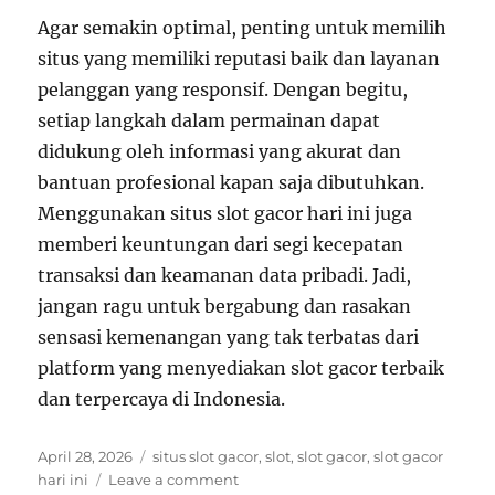
Agar semakin optimal, penting untuk memilih
situs yang memiliki reputasi baik dan layanan
pelanggan yang responsif. Dengan begitu,
setiap langkah dalam permainan dapat
didukung oleh informasi yang akurat dan
bantuan profesional kapan saja dibutuhkan.
Menggunakan situs slot gacor hari ini juga
memberi keuntungan dari segi kecepatan
transaksi dan keamanan data pribadi. Jadi,
jangan ragu untuk bergabung dan rasakan
sensasi kemenangan yang tak terbatas dari
platform yang menyediakan slot gacor terbaik
dan terpercaya di Indonesia.
Posted
Tags
April 28, 2026
situs slot gacor
,
slot
,
slot gacor
,
slot gacor
on
on
hari ini
Leave a comment