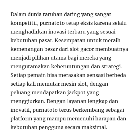
Dalam dunia taruhan daring yang sangat
kompetitif, purnatoto tetap eksis karena selalu
menghadirkan inovasi terbaru yang sesuai
kebutuhan pasar. Kesempatan untuk meraih
kemenangan besar dari slot gacor membuatnya
menjadi pilihan utama bagi mereka yang
mengutamakan keberuntungan dan strategi.
Setiap pemain bisa merasakan sensasi berbeda
setiap kali memutar mesin slot, dengan
peluang mendapatkan jackpot yang
menggiurkan. Dengan layanan lengkap dan
inovatif, purnatoto terus berkembang sebagai
platform yang mampu memenuhi harapan dan
kebutuhan pengguna secara maksimal.