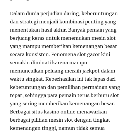
Pola
Slot
Dalam dunia perjudian daring, keberuntungan
Gacor
dan strategi menjadi kombinasi penting yang
Terakurat
menentukan hasil akhir. Banyak pemain yang
berjuang keras untuk menemukan mesin slot
yang mampu memberikan kemenangan besar
secara konsisten. Fenomena slot gacor kini
semakin diminati karena mampu
memunculkan peluang meraih jackpot dalam
waktu singkat. Keberhasilan ini tak lepas dari
keberuntungan dan pemilihan permainan yang
tepat, sehingga para pemain terus berburu slot
yang sering memberikan kemenangan besar.
Berbagai situs kasino online menawarkan
berbagai pilihan mesin slot dengan tingkat
kemenangan tinggi, namun tidak semua