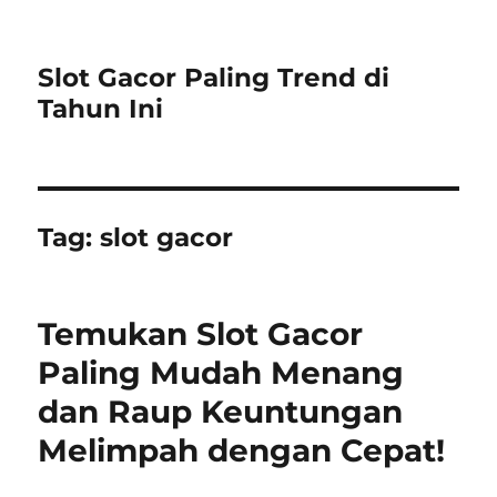
Slot Gacor Paling Trend di
Tahun Ini
Tag:
slot gacor
Temukan Slot Gacor
Paling Mudah Menang
dan Raup Keuntungan
Melimpah dengan Cepat!