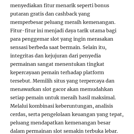
menyediakan fitur menarik seperti bonus
putaran gratis dan cashback yang
memperbesar peluang meraih kemenangan.
Fitur-fitur ini menjadi daya tarik utama bagi
para penggemar slot yang ingin merasakan
sensasi berbeda saat bermain. Selain itu,
integritas dan kejujuran dari penyedia
permainan sangat menentukan tingkat
kepercayaan pemain terhadap platform
tersebut. Memilih situs yang terpercaya dan
menawarkan slot gacor akan memudahkan
setiap pemain untuk meraih hasil maksimal.
Melalui kombinasi keberuntungan, analisis
cerdas, serta pengelolaan keuangan yang tepat,
peluang mendapatkan kemenangan besar
dalam permainan slot semakin terbuka lebar.