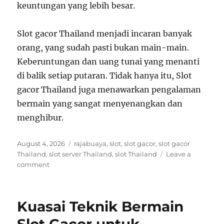
keuntungan yang lebih besar.
Slot gacor Thailand menjadi incaran banyak
orang, yang sudah pasti bukan main-main.
Keberuntungan dan uang tunai yang menanti
di balik setiap putaran. Tidak hanya itu, Slot
gacor Thailand juga menawarkan pengalaman
bermain yang sangat menyenangkan dan
menghibur.
Posted
Tags
August 4, 2026
rajabuaya
,
slot
,
slot gacor
,
slot gacor
on
Thailand
,
slot server Thailand
,
slot Thailand
Leave a
on
comment
Bongkar
Teknik
Rahasia
Kuasai Teknik Bermain
Mendapatkan
Kemenangan