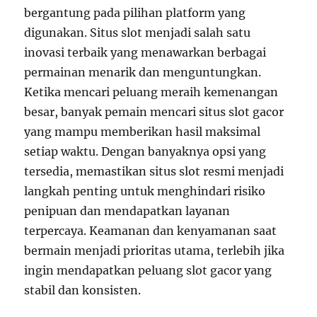
bergantung pada pilihan platform yang
digunakan. Situs slot menjadi salah satu
inovasi terbaik yang menawarkan berbagai
permainan menarik dan menguntungkan.
Ketika mencari peluang meraih kemenangan
besar, banyak pemain mencari situs slot gacor
yang mampu memberikan hasil maksimal
setiap waktu. Dengan banyaknya opsi yang
tersedia, memastikan situs slot resmi menjadi
langkah penting untuk menghindari risiko
penipuan dan mendapatkan layanan
terpercaya. Keamanan dan kenyamanan saat
bermain menjadi prioritas utama, terlebih jika
ingin mendapatkan peluang slot gacor yang
stabil dan konsisten.