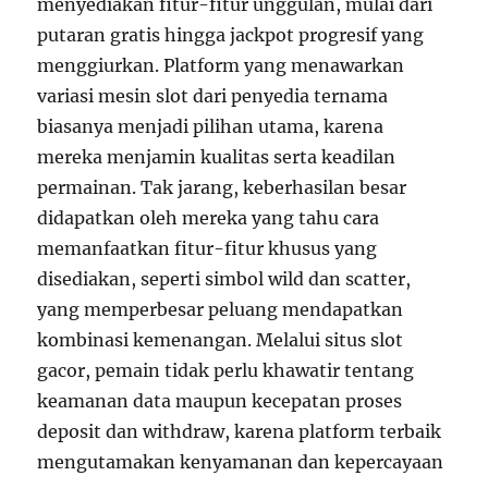
menyediakan fitur-fitur unggulan, mulai dari
putaran gratis hingga jackpot progresif yang
menggiurkan. Platform yang menawarkan
variasi mesin slot dari penyedia ternama
biasanya menjadi pilihan utama, karena
mereka menjamin kualitas serta keadilan
permainan. Tak jarang, keberhasilan besar
didapatkan oleh mereka yang tahu cara
memanfaatkan fitur-fitur khusus yang
disediakan, seperti simbol wild dan scatter,
yang memperbesar peluang mendapatkan
kombinasi kemenangan. Melalui situs slot
gacor, pemain tidak perlu khawatir tentang
keamanan data maupun kecepatan proses
deposit dan withdraw, karena platform terbaik
mengutamakan kenyamanan dan kepercayaan