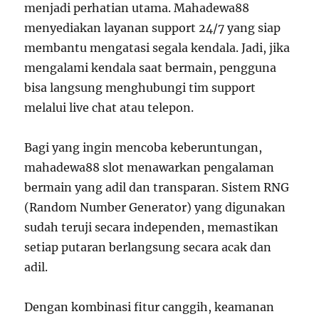
menjadi perhatian utama. Mahadewa88
menyediakan layanan support 24/7 yang siap
membantu mengatasi segala kendala. Jadi, jika
mengalami kendala saat bermain, pengguna
bisa langsung menghubungi tim support
melalui live chat atau telepon.
Bagi yang ingin mencoba keberuntungan,
mahadewa88 slot menawarkan pengalaman
bermain yang adil dan transparan. Sistem RNG
(Random Number Generator) yang digunakan
sudah teruji secara independen, memastikan
setiap putaran berlangsung secara acak dan
adil.
Dengan kombinasi fitur canggih, keamanan