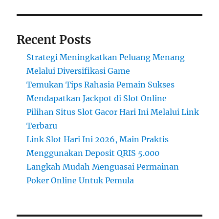
Menang
Meningkat
Recent Posts
Strategi Meningkatkan Peluang Menang
Melalui Diversifikasi Game
Temukan Tips Rahasia Pemain Sukses
Mendapatkan Jackpot di Slot Online
Pilihan Situs Slot Gacor Hari Ini Melalui Link
Terbaru
Link Slot Hari Ini 2026, Main Praktis
Menggunakan Deposit QRIS 5.000
Langkah Mudah Menguasai Permainan
Poker Online Untuk Pemula