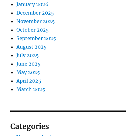
January 2026
December 2025
November 2025
October 2025
September 2025
August 2025
July 2025
June 2025
May 2025
April 2025
March 2025
Categories