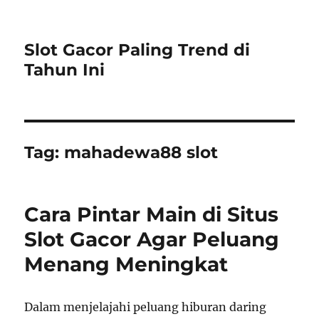
Slot Gacor Paling Trend di
Tahun Ini
Tag:
mahadewa88 slot
Cara Pintar Main di Situs
Slot Gacor Agar Peluang
Menang Meningkat
Dalam menjelajahi peluang hiburan daring