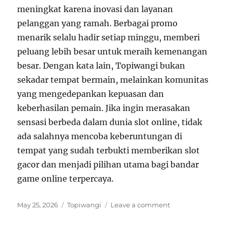
meningkat karena inovasi dan layanan
pelanggan yang ramah. Berbagai promo
menarik selalu hadir setiap minggu, memberi
peluang lebih besar untuk meraih kemenangan
besar. Dengan kata lain, Topiwangi bukan
sekadar tempat bermain, melainkan komunitas
yang mengedepankan kepuasan dan
keberhasilan pemain. Jika ingin merasakan
sensasi berbeda dalam dunia slot online, tidak
ada salahnya mencoba keberuntungan di
tempat yang sudah terbukti memberikan slot
gacor dan menjadi pilihan utama bagi bandar
game online terpercaya.
Posted
Tags
on
May 25, 2026
Topiwangi
Leave a comment
on
Slot
Online