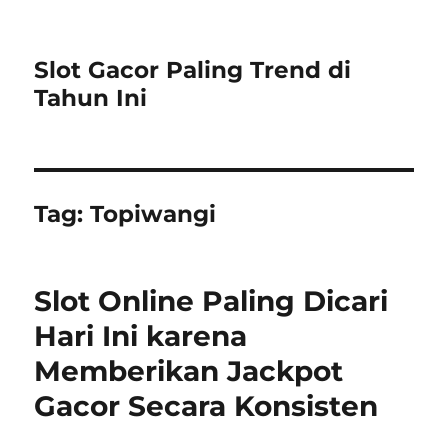
Slot Gacor Paling Trend di
Tahun Ini
Tag:
Topiwangi
Slot Online Paling Dicari
Hari Ini karena
Memberikan Jackpot
Gacor Secara Konsisten