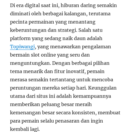
Di era digital saat ini, hiburan daring semakin
diminati oleh berbagai kalangan, terutama
pecinta permainan yang menantang
keberuntungan dan strategi. Salah satu
platform yang sedang naik daun adalah
Topiwangi
, yang menawarkan pengalaman
bermain slot online yang seru dan
menguntungkan. Dengan berbagai pilihan
tema menarik dan fitur inovatif, pemain
merasa semakin tertantang untuk mencoba
peruntungan mereka setiap hari. Keunggulan
utama dari situs ini adalah kemampuannya
memberikan peluang besar meraih
kemenangan besar secara konsisten, membuat
para pemain selalu penasaran dan ingin
kembali lagi.