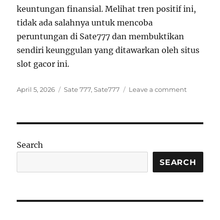
keuntungan finansial. Melihat tren positif ini,
tidak ada salahnya untuk mencoba
peruntungan di Sate777 dan membuktikan
sendiri keunggulan yang ditawarkan oleh situs
slot gacor ini.
Posted
Tags
on
April 5, 2026
Sate 777
,
Sate777
Leave a comment
on
Temukan
Teknik
Menang
Slot
Server
Search
Thailand
di
SEARCH
Situs
Slot
Gacor
dengan
Hasil