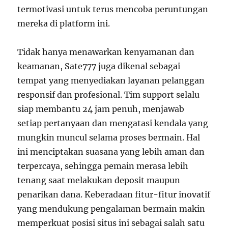
termotivasi untuk terus mencoba peruntungan
mereka di platform ini.
Tidak hanya menawarkan kenyamanan dan
keamanan, Sate777 juga dikenal sebagai
tempat yang menyediakan layanan pelanggan
responsif dan profesional. Tim support selalu
siap membantu 24 jam penuh, menjawab
setiap pertanyaan dan mengatasi kendala yang
mungkin muncul selama proses bermain. Hal
ini menciptakan suasana yang lebih aman dan
terpercaya, sehingga pemain merasa lebih
tenang saat melakukan deposit maupun
penarikan dana. Keberadaan fitur-fitur inovatif
yang mendukung pengalaman bermain makin
memperkuat posisi situs ini sebagai salah satu