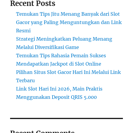
Recent Posts
Maksimal
Temukan Tips Jitu Menang Banyak dari Slot
Gacor yang Paling Menguntungkan dan Link
Resmi
Strategi Meningkatkan Peluang Menang
Melalui Diversifikasi Game
Temukan Tips Rahasia Pemain Sukses
Mendapatkan Jackpot di Slot Online
Pilihan Situs Slot Gacor Hari Ini Melalui Link
Terbaru
Link Slot Hari Ini 2026, Main Praktis
Menggunakan Deposit QRIS 5.000