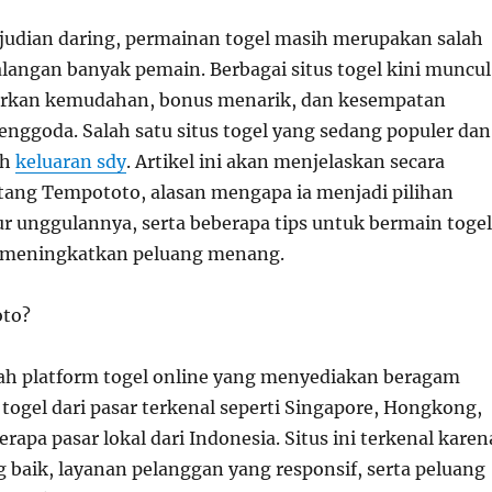
judian daring, permainan togel masih merupakan salah
kalangan banyak pemain. Berbagai situs togel kini muncul
kan kemudahan, bonus menarik, dan kesempatan
ggoda. Salah satu situs togel yang sedang populer dan
ah
keluaran sdy
. Artikel ini akan menjelaskan secara
ang Tempototo, alasan mengapa ia menjadi pilihan
ur unggulannya, serta beberapa tips untuk bermain togel
na meningkatkan peluang menang.
oto?
h platform togel online yang menyediakan beragam
togel dari pasar terkenal seperti Singapore, Hongkong,
rapa pasar lokal dari Indonesia. Situs ini terkenal karen
 baik, layanan pelanggan yang responsif, serta peluang