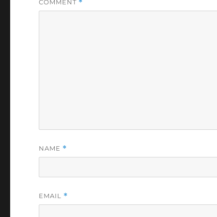
COMMENT
*
NAME
*
EMAIL
*