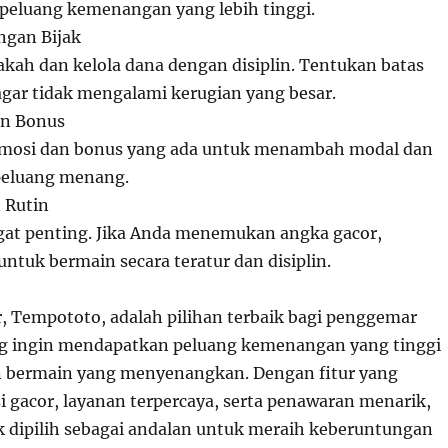
i peluang kemenangan yang lebih tinggi.
ngan Bijak
rakah dan kelola dana dengan disiplin. Tentukan batas
agar tidak mengalami kerugian yang besar.
an Bonus
mosi dan bonus yang ada untuk menambah modal dan
eluang menang.
 Rutin
gat penting. Jika Anda menemukan angka gacor,
ntuk bermain secara teratur dan disiplin.
r, Tempototo, adalah pilihan terbaik bagi penggemar
ng ingin mendapatkan peluang kemenangan yang tinggi
 bermain yang menyenangkan. Dengan fitur yang
i gacor, layanan terpercaya, serta penawaran menarik,
 dipilih sebagai andalan untuk meraih keberuntungan