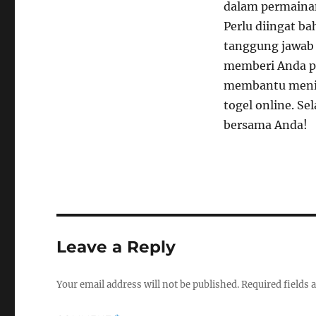
dalam permainan
Perlu diingat b
tanggung jawab 
memberi Anda p
membantu menin
togel online. S
bersama Anda!
Leave a Reply
Your email address will not be published.
Required fields