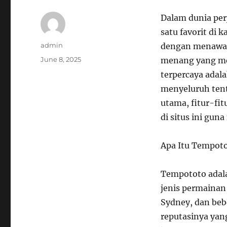
Dalam dunia per
satu favorit di 
Author
admin
dengan menawar
Posted
June 8, 2025
menang yang men
on
terpercaya adal
menyeluruh tent
utama, fitur-fit
di situs ini gu
Apa Itu Tempot
Tempototo adala
jenis permainan 
Sydney, dan bebe
reputasinya yang