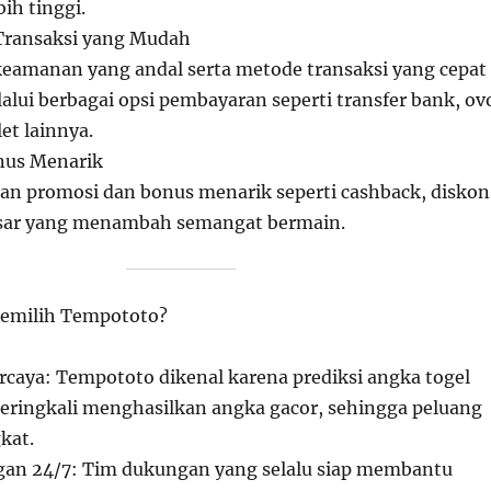
ih tinggi.
ransaksi yang Mudah
eamanan yang andal serta metode transaksi yang cepat
lui berbagai opsi pembayaran seperti transfer bank, ov
et lainnya.
nus Menarik
n promosi dan bonus menarik seperti cashback, diskon
besar yang menambah semangat bermain.
emilih Tempototo?
rcaya: Tempototo dikenal karena prediksi angka togel
seringkali menghasilkan angka gacor, sehingga peluang
kat.
gan 24/7: Tim dukungan yang selalu siap membantu