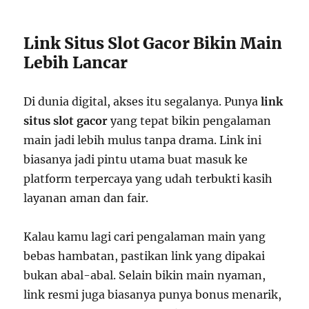
Link Situs Slot Gacor Bikin Main
Lebih Lancar
Di dunia digital, akses itu segalanya. Punya
link
situs slot gacor
yang tepat bikin pengalaman
main jadi lebih mulus tanpa drama. Link ini
biasanya jadi pintu utama buat masuk ke
platform terpercaya yang udah terbukti kasih
layanan aman dan fair.
Kalau kamu lagi cari pengalaman main yang
bebas hambatan, pastikan link yang dipakai
bukan abal-abal. Selain bikin main nyaman,
link resmi juga biasanya punya bonus menarik,