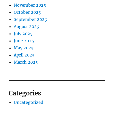
November 2025
October 2025
September 2025
August 2025
July 2025
June 2025
May 2025
April 2025
March 2025
Categories
Uncategorized