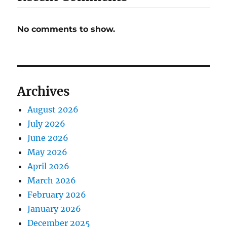
No comments to show.
Archives
August 2026
July 2026
June 2026
May 2026
April 2026
March 2026
February 2026
January 2026
December 2025