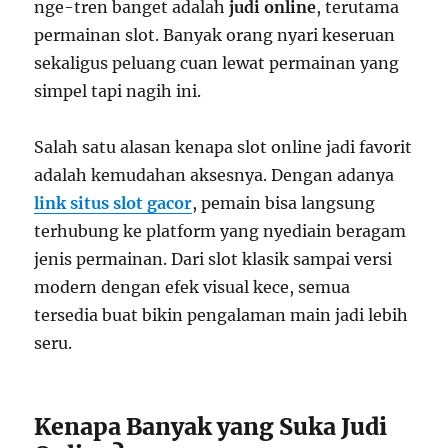
nge-tren banget adalah
judi online
, terutama
permainan slot. Banyak orang nyari keseruan
sekaligus peluang cuan lewat permainan yang
simpel tapi nagih ini.
Salah satu alasan kenapa slot online jadi favorit
adalah kemudahan aksesnya. Dengan adanya
link situs slot gacor
, pemain bisa langsung
terhubung ke platform yang nyediain beragam
jenis permainan. Dari slot klasik sampai versi
modern dengan efek visual kece, semua
tersedia buat bikin pengalaman main jadi lebih
seru.
Kenapa Banyak yang Suka Judi