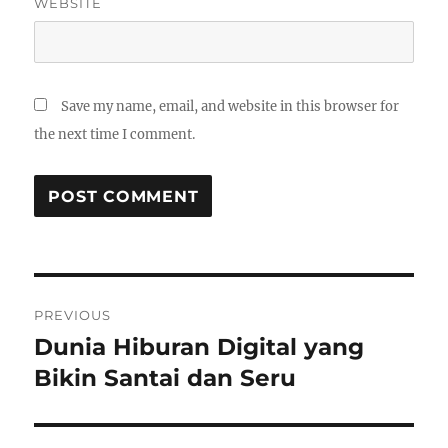
WEBSITE
Save my name, email, and website in this browser for
the next time I comment.
Post
PREVIOUS
navigation
Dunia Hiburan Digital yang
Previous
post:
Bikin Santai dan Seru