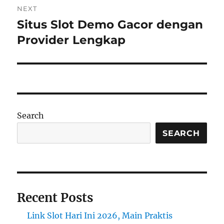
NEXT
Situs Slot Demo Gacor dengan
Next
post:
Provider Lengkap
Search
SEARCH
Recent Posts
Link Slot Hari Ini 2026, Main Praktis