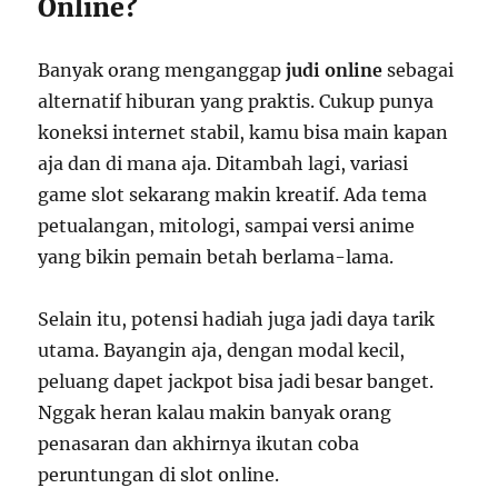
Online?
Banyak orang menganggap
judi online
sebagai
alternatif hiburan yang praktis. Cukup punya
koneksi internet stabil, kamu bisa main kapan
aja dan di mana aja. Ditambah lagi, variasi
game slot sekarang makin kreatif. Ada tema
petualangan, mitologi, sampai versi anime
yang bikin pemain betah berlama-lama.
Selain itu, potensi hadiah juga jadi daya tarik
utama. Bayangin aja, dengan modal kecil,
peluang dapet jackpot bisa jadi besar banget.
Nggak heran kalau makin banyak orang
penasaran dan akhirnya ikutan coba
peruntungan di slot online.