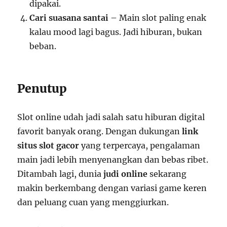
dipakai.
Cari suasana santai
– Main slot paling enak
kalau mood lagi bagus. Jadi hiburan, bukan
beban.
Penutup
Slot online udah jadi salah satu hiburan digital
favorit banyak orang. Dengan dukungan
link
situs slot gacor
yang terpercaya, pengalaman
main jadi lebih menyenangkan dan bebas ribet.
Ditambah lagi, dunia
judi online
sekarang
makin berkembang dengan variasi game keren
dan peluang cuan yang menggiurkan.