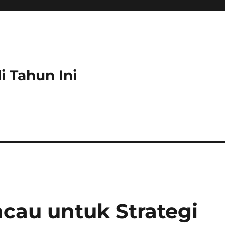
i Tahun Ini
cau untuk Strategi