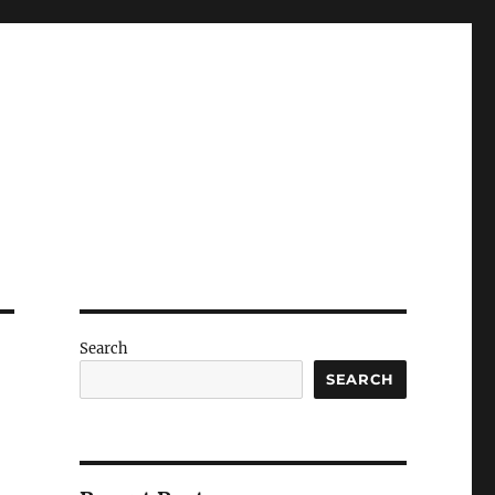
Search
SEARCH