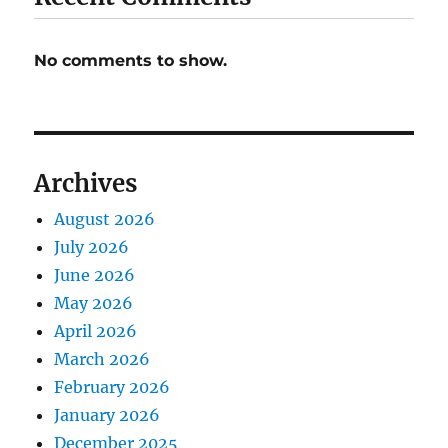
No comments to show.
Archives
August 2026
July 2026
June 2026
May 2026
April 2026
March 2026
February 2026
January 2026
December 2025