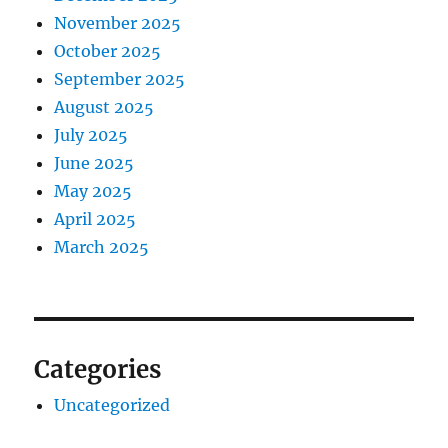
November 2025
October 2025
September 2025
August 2025
July 2025
June 2025
May 2025
April 2025
March 2025
Categories
Uncategorized