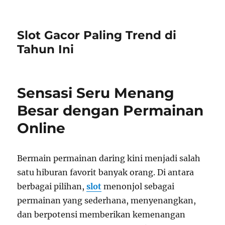
Slot Gacor Paling Trend di
Tahun Ini
Sensasi Seru Menang
Besar dengan Permainan
Online
Bermain permainan daring kini menjadi salah
satu hiburan favorit banyak orang. Di antara
berbagai pilihan,
slot
menonjol sebagai
permainan yang sederhana, menyenangkan,
dan berpotensi memberikan kemenangan