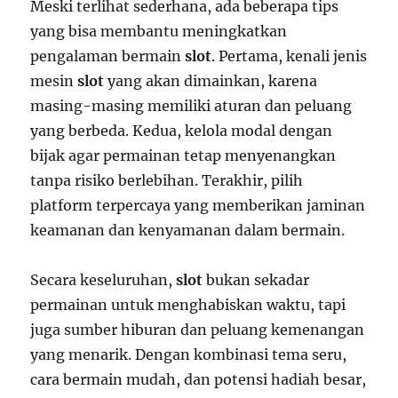
Meski terlihat sederhana, ada beberapa tips
yang bisa membantu meningkatkan
pengalaman bermain
slot
. Pertama, kenali jenis
mesin
slot
yang akan dimainkan, karena
masing-masing memiliki aturan dan peluang
yang berbeda. Kedua, kelola modal dengan
bijak agar permainan tetap menyenangkan
tanpa risiko berlebihan. Terakhir, pilih
platform terpercaya yang memberikan jaminan
keamanan dan kenyamanan dalam bermain.
Secara keseluruhan,
slot
bukan sekadar
permainan untuk menghabiskan waktu, tapi
juga sumber hiburan dan peluang kemenangan
yang menarik. Dengan kombinasi tema seru,
cara bermain mudah, dan potensi hadiah besar,