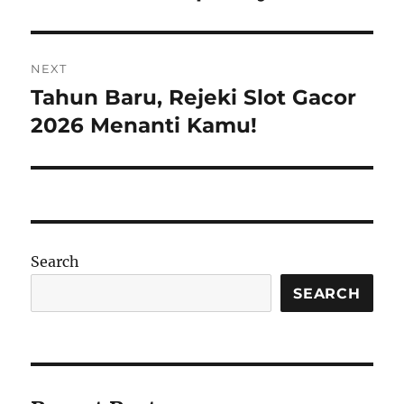
NEXT
Tahun Baru, Rejeki Slot Gacor
Next
post:
2026 Menanti Kamu!
Search
SEARCH