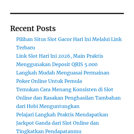
Ketagihan
Recent Posts
Pilihan Situs Slot Gacor Hari Ini Melalui Link
Terbaru
Link Slot Hari Ini 2026, Main Praktis
Menggunakan Deposit QRIS 5.000
Langkah Mudah Menguasai Permainan
Poker Online Untuk Pemula
Temukan Cara Menang Konsisten di Slot
Online dan Rasakan Penghasilan Tambahan
dari Hobi Menguntungkan
Pelajari Langkah Praktis Mendapatkan
Jackpot Ganda dari Slot Online dan
Tingkatkan Pendapatanmu