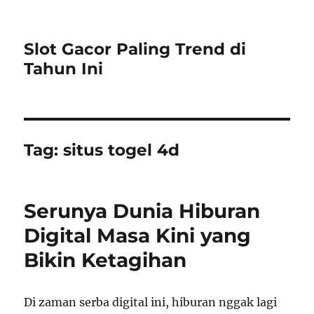
Slot Gacor Paling Trend di
Tahun Ini
Tag:
situs togel 4d
Serunya Dunia Hiburan
Digital Masa Kini yang
Bikin Ketagihan
Di zaman serba digital ini, hiburan nggak lagi