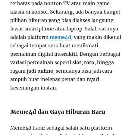
terbatas pada nonton TV atau main game
klasik di konsol. Sekarang, ada banyak banget
pilihan hiburan yang bisa diakses langsung
lewat smartphone atau laptop. Salah satunya
adalah platform
meme4d
, yang makin dikenal
sebagai tempat seru buat menikmati
permainan digital interaktif. Dengan berbagai
variasi permainan seperti
slot
,
toto
, hingga
ragam
judi online
, semuanya bisa jadi cara
ampuh buat melepas penat dan nyari
kesenangan instan.
Meme4d dan Gaya Hiburan Baru
Meme4d hadir sebagai salah satu platform