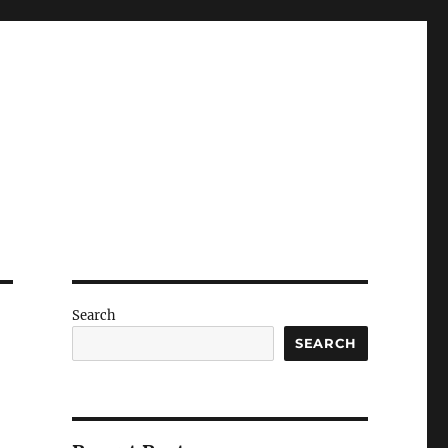
Search
SEARCH