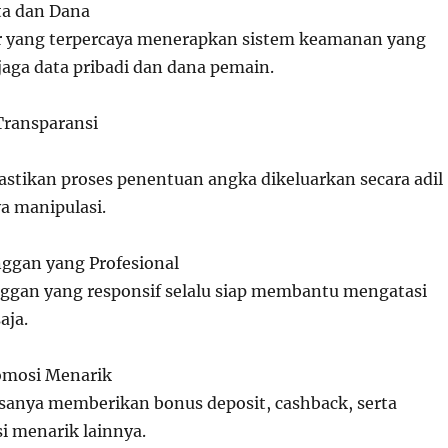
ta dan Dana
or yang terpercaya menerapkan sistem keamanan yang
aga data pribadi dan dana pemain.
 Transparansi
stikan proses penentuan angka dikeluarkan secara adil
a manipulasi.
nggan yang Profesional
gan yang responsif selalu siap membantu mengatasi
aja.
omosi Menarik
iasanya memberikan bonus deposit, cashback, serta
i menarik lainnya.