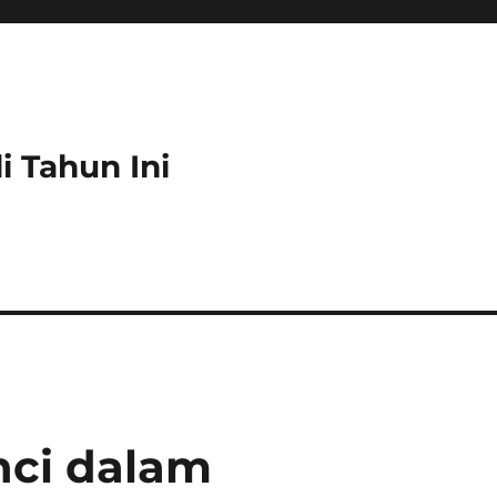
i Tahun Ini
nci dalam