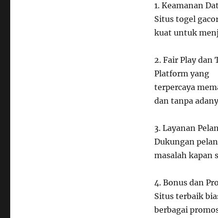
1. Keamanan Da
Situs togel gac
kuat untuk menj
2. Fair Play dan
Platform yang
terpercaya mema
dan tanpa adany
3. Layanan Pela
Dukungan pelang
masalah kapan s
4. Bonus dan Pr
Situs terbaik b
berbagai promos