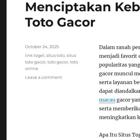
Menciptakan Keb
Toto Gacor
Posted
October 24, 2025
Dalam ranah per
on
Tags
link togel
,
situs toto
,
situs
menjadi favorit
toto gacor
,
toto gacor
,
toto
popularitas yan
online
gacor muncul m
on
Leave a comment
serta layanan be
Faktor-
Faktor
dapat diandalkan
Kunci
macau
gacor yan
dalam
serta memberika
Menciptakan
Keberuntungan
meningkatkan k
di
Situs
Apa Itu Situs To
Toto