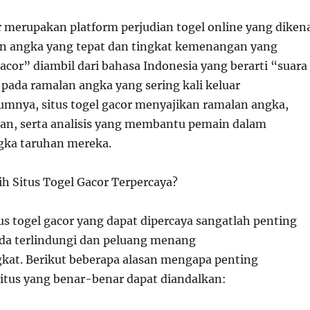
r merupakan platform perjudian togel online yang diken
n angka yang tepat dan tingkat kemenangan yang
“gacor” diambil dari bahasa Indonesia yang berarti “suara
 pada ramalan angka yang sering kali keluar
umnya, situs togel gacor menyajikan ramalan angka,
aran, serta analisis yang membantu pemain dalam
ka taruhan mereka.
 Situs Togel Gacor Terpercaya?
s togel gacor yang dapat dipercaya sangatlah penting
da terlindungi dan peluang menang
at. Berikut beberapa alasan mengapa penting
itus yang benar-benar dapat diandalkan: