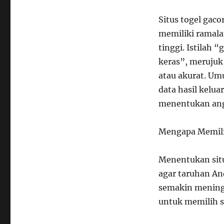
Gacor
Situs togel gaco
memiliki ramala
tinggi. Istilah 
keras”, merujuk
atau akurat. Um
data hasil kelu
menentukan ang
Mengapa Memilih
Menentukan situ
agar taruhan An
semakin meningk
untuk memilih s