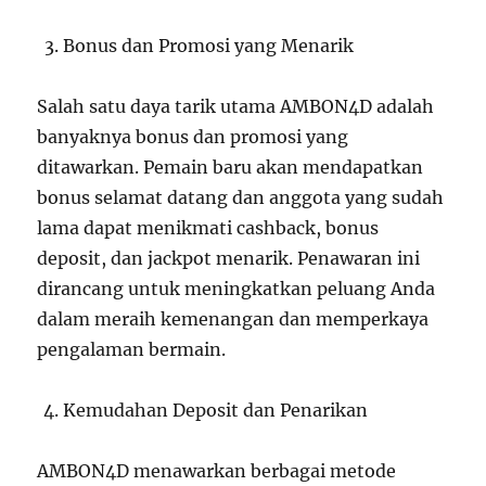
Bonus dan Promosi yang Menarik
Salah satu daya tarik utama AMBON4D adalah
banyaknya bonus dan promosi yang
ditawarkan. Pemain baru akan mendapatkan
bonus selamat datang dan anggota yang sudah
lama dapat menikmati cashback, bonus
deposit, dan jackpot menarik. Penawaran ini
dirancang untuk meningkatkan peluang Anda
dalam meraih kemenangan dan memperkaya
pengalaman bermain.
Kemudahan Deposit dan Penarikan
AMBON4D menawarkan berbagai metode