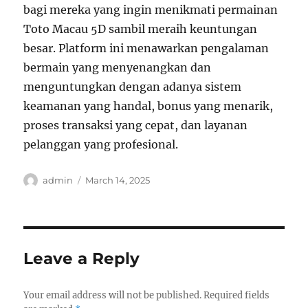
bagi mereka yang ingin menikmati permainan
Toto Macau 5D sambil meraih keuntungan
besar. Platform ini menawarkan pengalaman
bermain yang menyenangkan dan
menguntungkan dengan adanya sistem
keamanan yang handal, bonus yang menarik,
proses transaksi yang cepat, dan layanan
pelanggan yang profesional.
Author
Posted
admin
March 14, 2025
on
Leave a Reply
Your email address will not be published.
Required fields