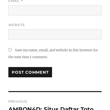
EMAIL
*
WEBSITE
Save my name, email, and website in this browser for
the next time I comment.
Post
PREVIOUS
navigation
AMBON4D: Situs Daftar Toto
Previous