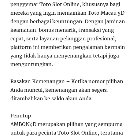
penggemar Toto Slot Online, khususnya bagi
mereka yang ingin memainkan Toto Macau 5D
dengan berbagai keuntungan. Dengan jaminan
keamanan, bonus menarik, transaksi yang
cepat, serta layanan pelanggan profesional,
platform ini memberikan pengalaman bermain
yang tidak hanya menyenangkan tetapi juga
menguntungkan.
Rasakan Kemenangan – Ketika nomor pilihan
Anda muncul, kemenangan akan segera
ditambahkan ke saldo akun Anda.
Penutup
AMBON4D merupakan pilihan yang sempurna
untuk para pecinta Toto Slot Online, terutama