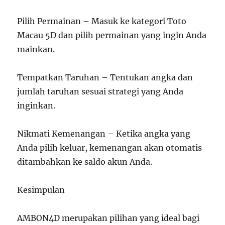
Pilih Permainan – Masuk ke kategori Toto
Macau 5D dan pilih permainan yang ingin Anda
mainkan.
Tempatkan Taruhan – Tentukan angka dan
jumlah taruhan sesuai strategi yang Anda
inginkan.
Nikmati Kemenangan – Ketika angka yang
Anda pilih keluar, kemenangan akan otomatis
ditambahkan ke saldo akun Anda.
Kesimpulan
AMBON4D merupakan pilihan yang ideal bagi