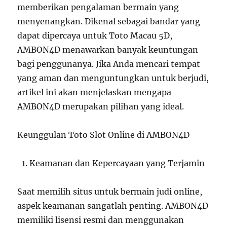
memberikan pengalaman bermain yang
menyenangkan. Dikenal sebagai bandar yang
dapat dipercaya untuk Toto Macau 5D,
AMBON4D menawarkan banyak keuntungan
bagi penggunanya. Jika Anda mencari tempat
yang aman dan menguntungkan untuk berjudi,
artikel ini akan menjelaskan mengapa
AMBON4D merupakan pilihan yang ideal.
Keunggulan Toto Slot Online di AMBON4D
Keamanan dan Kepercayaan yang Terjamin
Saat memilih situs untuk bermain judi online,
aspek keamanan sangatlah penting. AMBON4D
memiliki lisensi resmi dan menggunakan