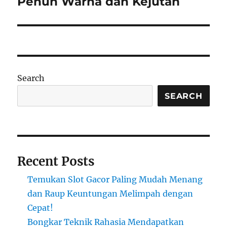
Penuh Warna dan Kejutan
Search
SEARCH
Recent Posts
Temukan Slot Gacor Paling Mudah Menang
dan Raup Keuntungan Melimpah dengan
Cepat!
Bongkar Teknik Rahasia Mendapatkan