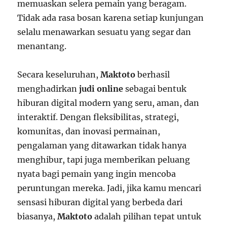
memuaskan selera pemain yang beragam.
Tidak ada rasa bosan karena setiap kunjungan
selalu menawarkan sesuatu yang segar dan
menantang.
Secara keseluruhan,
Maktoto
berhasil
menghadirkan
judi online
sebagai bentuk
hiburan digital modern yang seru, aman, dan
interaktif. Dengan fleksibilitas, strategi,
komunitas, dan inovasi permainan,
pengalaman yang ditawarkan tidak hanya
menghibur, tapi juga memberikan peluang
nyata bagi pemain yang ingin mencoba
peruntungan mereka. Jadi, jika kamu mencari
sensasi hiburan digital yang berbeda dari
biasanya,
Maktoto
adalah pilihan tepat untuk