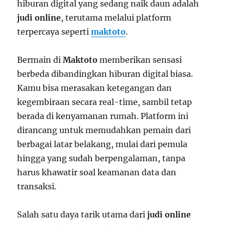
hiburan digital yang sedang naik daun adalah
judi online
, terutama melalui platform
terpercaya seperti
maktoto
.
Bermain di
Maktoto
memberikan sensasi
berbeda dibandingkan hiburan digital biasa.
Kamu bisa merasakan ketegangan dan
kegembiraan secara real-time, sambil tetap
berada di kenyamanan rumah. Platform ini
dirancang untuk memudahkan pemain dari
berbagai latar belakang, mulai dari pemula
hingga yang sudah berpengalaman, tanpa
harus khawatir soal keamanan data dan
transaksi.
Salah satu daya tarik utama dari
judi online