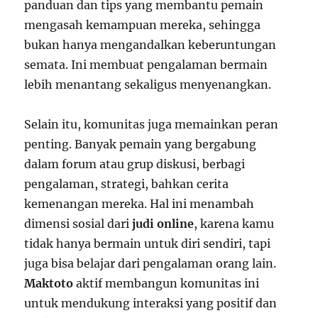
panduan dan tips yang membantu pemain
mengasah kemampuan mereka, sehingga
bukan hanya mengandalkan keberuntungan
semata. Ini membuat pengalaman bermain
lebih menantang sekaligus menyenangkan.
Selain itu, komunitas juga memainkan peran
penting. Banyak pemain yang bergabung
dalam forum atau grup diskusi, berbagi
pengalaman, strategi, bahkan cerita
kemenangan mereka. Hal ini menambah
dimensi sosial dari
judi online
, karena kamu
tidak hanya bermain untuk diri sendiri, tapi
juga bisa belajar dari pengalaman orang lain.
Maktoto
aktif membangun komunitas ini
untuk mendukung interaksi yang positif dan