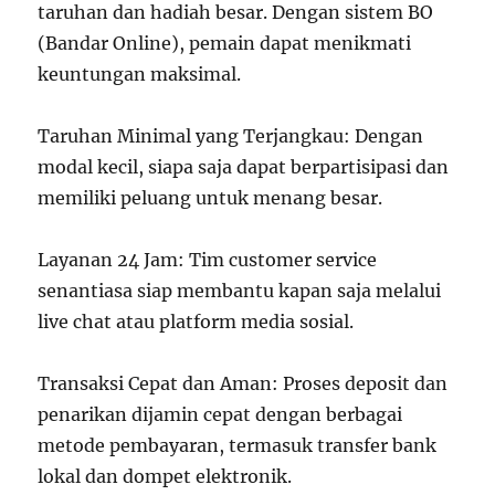
taruhan dan hadiah besar. Dengan sistem BO
(Bandar Online), pemain dapat menikmati
keuntungan maksimal.
Taruhan Minimal yang Terjangkau: Dengan
modal kecil, siapa saja dapat berpartisipasi dan
memiliki peluang untuk menang besar.
Layanan 24 Jam: Tim customer service
senantiasa siap membantu kapan saja melalui
live chat atau platform media sosial.
Transaksi Cepat dan Aman: Proses deposit dan
penarikan dijamin cepat dengan berbagai
metode pembayaran, termasuk transfer bank
lokal dan dompet elektronik.