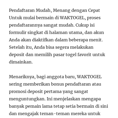
Pendaftaran Mudah, Menang dengan Cepat
Untuk mulai bermain di WAKTOGEL, proses
pendaftarannya sangat mudah. Cukup isi
formulir singkat di halaman utama, dan akun
Anda akan diaktifkan dalam beberapa menit.
Setelah itu, Anda bisa segera melakukan
deposit dan memilih pasar togel favorit untuk
dimainkan.
Menariknya, bagi anggota baru, WAKTOGEL
sering memberikan bonus pendaftaran atau
promosi deposit pertama yang sangat
menguntungkan. Ini menjelaskan mengapa
banyak pemain lama tetap setia bermain di sini
dan mengajak teman-teman mereka untuk