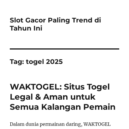
Slot Gacor Paling Trend di
Tahun Ini
Tag:
togel 2025
WAKTOGEL: Situs Togel
Legal & Aman untuk
Semua Kalangan Pemain
Dalam dunia permainan daring, WAKTOGEL