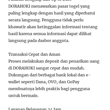
DORAHOKI menawarkan pasar togel yang
paling lengkap dengan hasil yang diperbarui
secara langsung. Pengguna tidak perlu
khawatir akan ketinggalan informasi tentang
hasil karena semua informasi dapat dilihat
langsung pada dasbor anggota.
Transaksi Cepat dan Aman
Proses melakukan deposit dan penarikan uang
di DORAHOKI sangat cepat dan mudah.
Dukungan dari berbagai bank lokal dan e-
wallet seperti Dana, OVO, dan GoPay
membuatnya lebih praktis bagi pengguna
untuk bermain.
Layanan Pelanggan 24 Jam