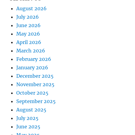
August 2026
July 2026
June 2026
May 2026
April 2026
March 2026
February 2026
January 2026
December 2025
November 2025
October 2025
September 2025
August 2025
July 2025
June 2025