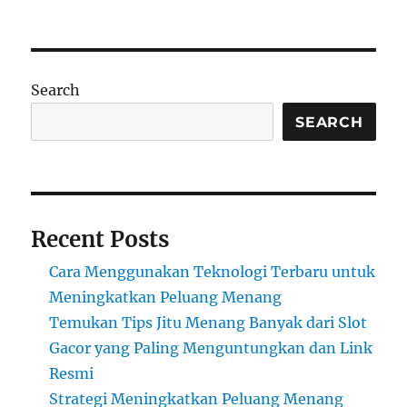
DORAHOKI:
Platform
yang
Menyatukan
Peluang,
Search
Strategi,
dan
SEARCH
Nasib
Recent Posts
Cara Menggunakan Teknologi Terbaru untuk
Meningkatkan Peluang Menang
Temukan Tips Jitu Menang Banyak dari Slot
Gacor yang Paling Menguntungkan dan Link
Resmi
Strategi Meningkatkan Peluang Menang