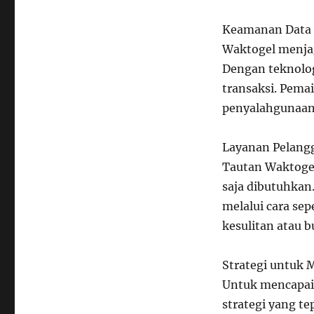
Keamanan Data 
Waktogel menjag
Dengan teknologi
transaksi. Pema
penyalahgunaan 
Layanan Pelang
Tautan Waktogel
saja dibutuhka
melalui cara sep
kesulitan atau 
Strategi untuk 
Untuk mencapai
strategi yang t