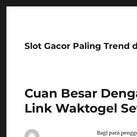
Slot Gacor Paling Trend d
Cuan Besar Deng
Link Waktogel Se
Bagi para pengg