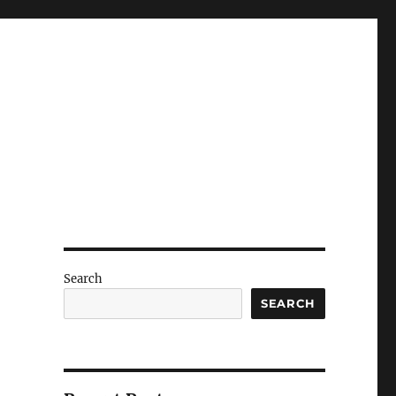
Search
SEARCH