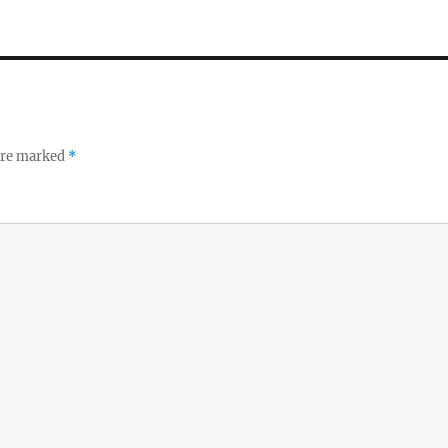
 are marked
*