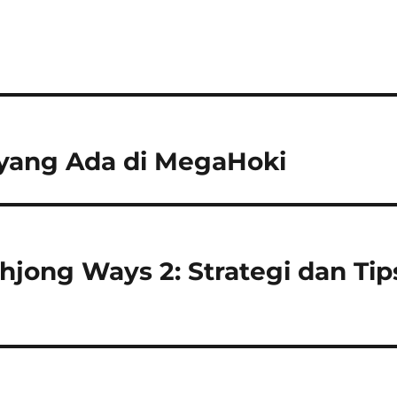
yang Ada di MegaHoki
jong Ways 2: Strategi dan Tip