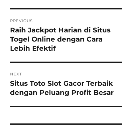
Post
PREVIOUS
navigation
Raih Jackpot Harian di Situs
Previous
post:
Togel Online dengan Cara
Lebih Efektif
NEXT
Situs Toto Slot Gacor Terbaik
Next
post:
dengan Peluang Profit Besar