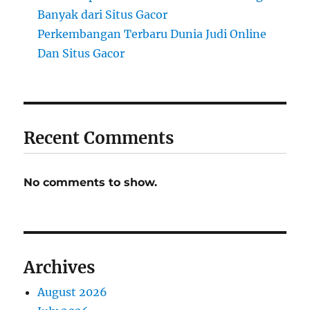
Banyak dari Situs Gacor
Perkembangan Terbaru Dunia Judi Online
Dan Situs Gacor
Recent Comments
No comments to show.
Archives
August 2026