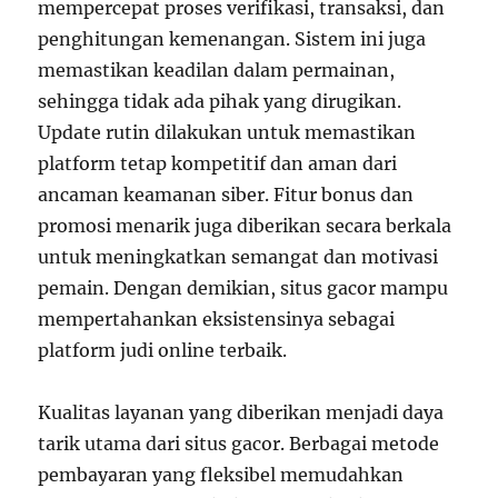
mempercepat proses verifikasi, transaksi, dan
penghitungan kemenangan. Sistem ini juga
memastikan keadilan dalam permainan,
sehingga tidak ada pihak yang dirugikan.
Update rutin dilakukan untuk memastikan
platform tetap kompetitif dan aman dari
ancaman keamanan siber. Fitur bonus dan
promosi menarik juga diberikan secara berkala
untuk meningkatkan semangat dan motivasi
pemain. Dengan demikian, situs gacor mampu
mempertahankan eksistensinya sebagai
platform judi online terbaik.
Kualitas layanan yang diberikan menjadi daya
tarik utama dari situs gacor. Berbagai metode
pembayaran yang fleksibel memudahkan