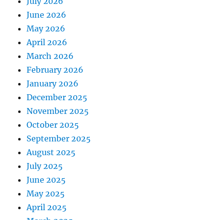
July 2026
June 2026
May 2026
April 2026
March 2026
February 2026
January 2026
December 2025
November 2025
October 2025
September 2025
August 2025
July 2025
June 2025
May 2025
April 2025