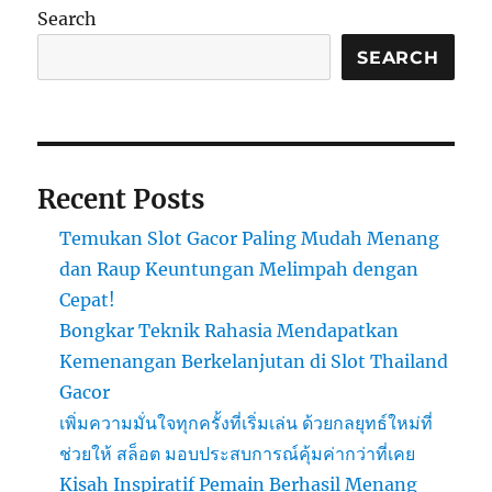
Search
SEARCH
Recent Posts
Temukan Slot Gacor Paling Mudah Menang
dan Raup Keuntungan Melimpah dengan
Cepat!
Bongkar Teknik Rahasia Mendapatkan
Kemenangan Berkelanjutan di Slot Thailand
Gacor
เพิ่มความมั่นใจทุกครั้งที่เริ่มเล่น ด้วยกลยุทธ์ใหม่ที่
ช่วยให้ สล็อต มอบประสบการณ์คุ้มค่ากว่าที่เคย
Kisah Inspiratif Pemain Berhasil Menang