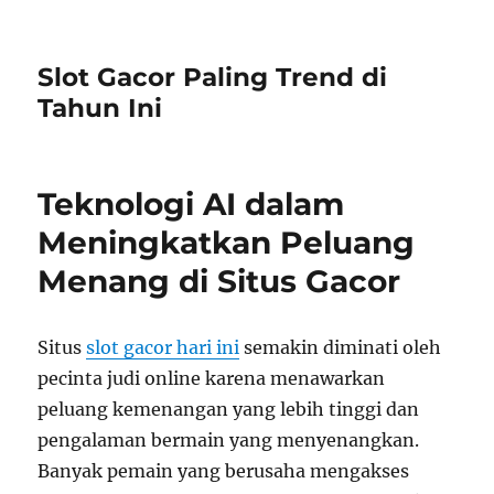
Slot Gacor Paling Trend di
Tahun Ini
Teknologi AI dalam
Meningkatkan Peluang
Menang di Situs Gacor
Situs
slot gacor hari ini
semakin diminati oleh
pecinta judi online karena menawarkan
peluang kemenangan yang lebih tinggi dan
pengalaman bermain yang menyenangkan.
Banyak pemain yang berusaha mengakses