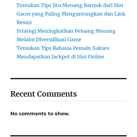
Temukan Tips Jitu Menang Banyak dari Slot
Gacor yang Paling Menguntungkan dan Link
Resmi
Strategi Meningkatkan Peluang Menang
Melalui Diversifikasi Game
Temukan Tips Rahasia Pemain Sukses
Mendapatkan Jackpot di Slot Online
Recent Comments
No comments to show.