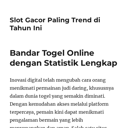
Slot Gacor Paling Trend di
Tahun Ini
Bandar Togel Online
dengan Statistik Lengkap
Inovasi digital telah mengubah cara orang
menikmati permainan judi daring, khususnya
dalam dunia togel yang semakin diminati.
Dengan kemudahan akses melalui platform
terpercaya, pemain kini dapat menikmati
pengalaman bermain yang lebih