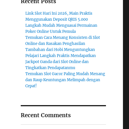
Recent Posts
Link Slot Hari Ini 2026, Main Praktis
Menggunakan Deposit QRIS 5.000
Langkah Mudah Menguasai Permainan
Poker Online Untuk Pemula
Temukan Cara Menang Konsisten di Slot
Online dan Rasakan Penghasilan
Tambahan dari Hobi Menguntungkan
Pelajari Langkah Praktis Mendapatkan
Jackpot Ganda dari Slot Online dan
Tingkatkan Pendapatanmu
Temukan Slot Gacor Paling Mudah Menang
dan Raup Keuntungan Melimpah dengan
Cepat!
Recent Comments