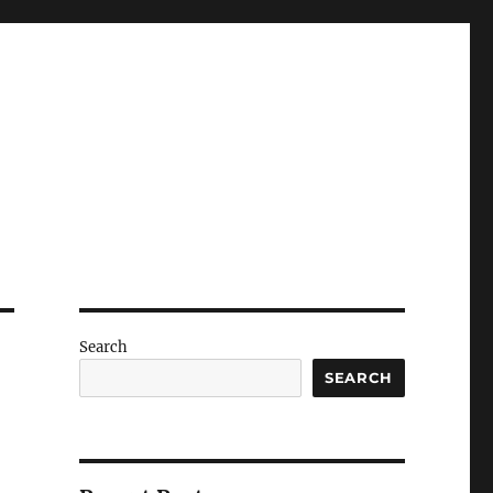
Search
SEARCH