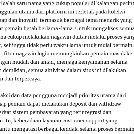
 salah satu nama yang cukup populer di kalangan pecin
nggulan utama dari platform ini terletak pada koleksi
ap dan inovatif, termasuk berbagai tema menarik yang
 pemain betah berlama-lama. Untuk mengakses semu
na cukup melakukan nagawin daftar melalui proses yan
t, sehingga tidak perlu waktu lama untuk mulai bermain.
ar, fitur nagawin login memungkinkan pemain masuk ke
ngan mudah dan aman, menjaga kenyamanan selama
 demikian, semua aktivitas dalam situs ini dilakukan
n dan terpercaya.
ksi dan data pengguna menjadi prioritas utama dari
etiap pemain dapat melakukan deposit dan withdraw
erkat sistem pembayaran yang terintegrasi dan
in itu, keberadaan layanan customer support yang
ntu mengatasi berbagai kendala selama proses bermai