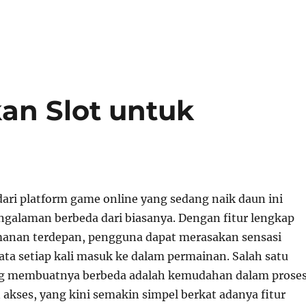
an Slot untuk
dari platform game online yang sedang naik daun ini
alaman berbeda dari biasanya. Dengan fitur lengkap
manan terdepan, pengguna dapat merasakan sensasi
a setiap kali masuk ke dalam permainan. Salah satu
g membuatnya berbeda adalah kemudahan dalam prose
 akses, yang kini semakin simpel berkat adanya fitur