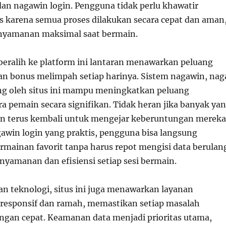
an nagawin login. Pengguna tidak perlu khawatir
s karena semua proses dilakukan secara cepat dan aman
yamanan maksimal saat bermain.
eralih ke platform ini lantaran menawarkan peluang
n bonus melimpah setiap harinya. Sistem nagawin, nag
ng oleh situs ini mampu meningkatkan peluang
 pemain secara signifikan. Tidak heran jika banyak ya
n terus kembali untuk mengejar keberuntungan mereka
gawin login yang praktis, pengguna bisa langsung
rmainan favorit tanpa harus repot mengisi data berulan
nyamanan dan efisiensi setiap sesi bermain.
an teknologi, situs ini juga menawarkan layanan
responsif dan ramah, memastikan setiap masalah
engan cepat. Keamanan data menjadi prioritas utama,