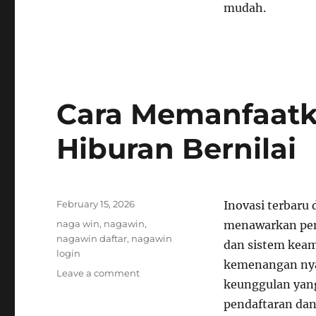
mudah.
Cara Memanfaatk
Hiburan Bernilai
Posted
February 15, 2026
Inovasi terbaru 
on
Tags
naga win
,
nagawin
,
menawarkan peng
nagawin daftar
,
nagawin
dan sistem kea
login
kemenangan nyat
on
Leave a comment
keunggulan yan
Cara
Memanfaatkan
pendaftaran dan