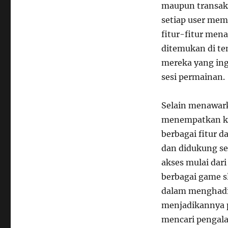
maupun transaks
setiap user mem
fitur-fitur men
ditemukan di tem
mereka yang in
sesi permainan.
Selain menawark
menempatkan ke
berbagai fitur 
dan didukung se
akses mulai dar
berbagai game sl
dalam menghadi
menjadikannya p
mencari pengal