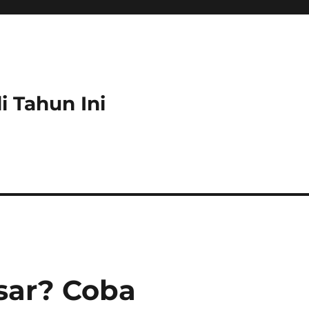
i Tahun Ini
sar? Coba