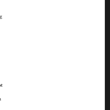
ng
ot
n