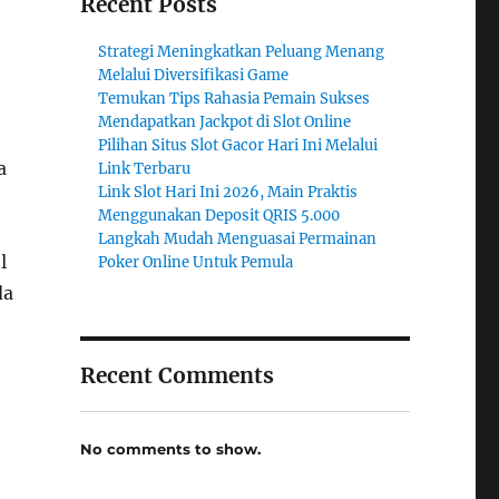
Recent Posts
Strategi Meningkatkan Peluang Menang
Melalui Diversifikasi Game
Temukan Tips Rahasia Pemain Sukses
Mendapatkan Jackpot di Slot Online
Pilihan Situs Slot Gacor Hari Ini Melalui
a
Link Terbaru
Link Slot Hari Ini 2026, Main Praktis
Menggunakan Deposit QRIS 5.000
Langkah Mudah Menguasai Permainan
l
Poker Online Untuk Pemula
da
Recent Comments
No comments to show.