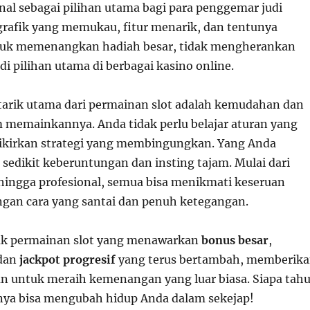
nal sebagai pilihan utama bagi para penggemar judi
grafik yang memukau, fitur menarik, dan tentunya
uk memenangkan hadiah besar, tidak mengherankan
di pilihan utama di berbagai kasino online.
 tarik utama dari permainan slot adalah kemudahan dan
 memainkannya. Anda tidak perlu belajar aturan yang
ikirkan strategi yang membingungkan. Yang Anda
sedikit keberuntungan dan insting tajam. Mulai dari
ingga profesional, semua bisa menikmati keseruan
ngan cara yang santai dan penuh ketegangan.
yak permainan slot yang menawarkan
bonus besar
,
 dan
jackpot progresif
yang terus bertambah, memberik
 untuk meraih kemenangan yang luar biasa. Siapa tahu
nya bisa mengubah hidup Anda dalam sekejap!