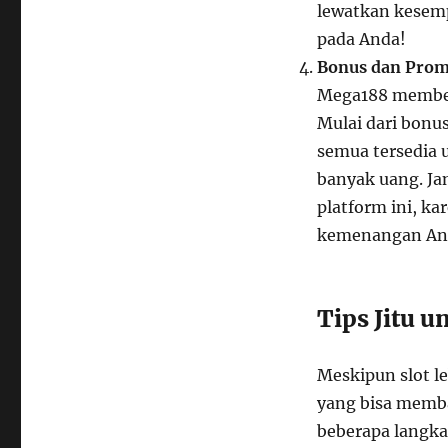
lewatkan kesemp
pada Anda!
Bonus dan Prom
Mega188 membe
Mulai dari bonus
semua tersedia
banyak uang. Ja
platform ini, k
kemenangan An
Tips Jitu 
Meskipun slot l
yang bisa memb
beberapa langka