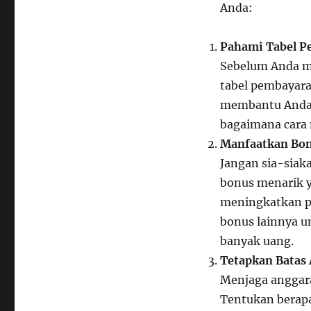
Anda:
Pahami Tabel P
Sebelum Anda m
tabel pembayaran
membantu Anda 
bagaimana cara
Manfaatkan Bon
Jangan sia-siak
bonus menarik y
meningkatkan p
bonus lainnya 
banyak uang.
Tetapkan Batas
Menjaga anggara
Tentukan berapa