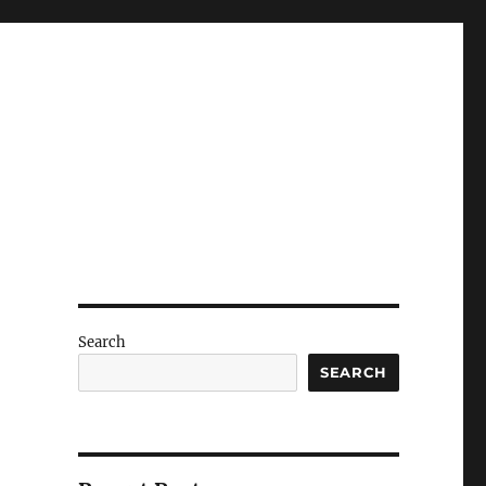
Search
SEARCH