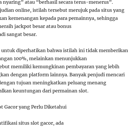
a nyaring” atau “berhasil secara terus-menerus”.
udian online, istilah tersebut merujuk pada situs yang
kan kemenangan kepada para pemainnya, sehingga
eraih jackpot besar atau bonus
i sangat besar.
untuk diperhatikan bahwa istilah ini tidak memberikan
angan 100%, melainkan menunjukkan
sebut memiliki kemungkinan pembayaran yang lebih
gkan dengan platform lainnya. Banyak penjudi mencari
r dengan tujuan meningkatkan peluang menang
lkan keuntungan dari permainan slot.
lot Gacor yang Perlu Diketahui
fikasi situs slot gacor, ada