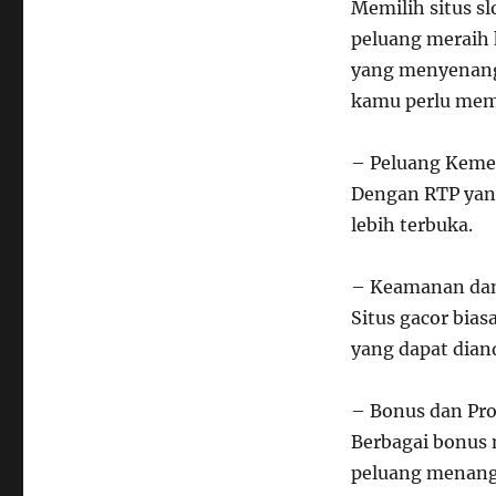
Memilih situs s
peluang meraih
yang menyenang
kamu perlu memi
– Peluang Keme
Dengan RTP yang
lebih terbuka.
– Keamanan dan
Situs gacor bia
yang dapat dian
– Bonus dan Pr
Berbagai bonus
peluang menang