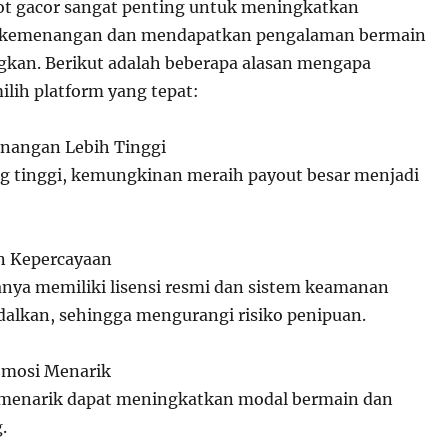
lot gacor sangat penting untuk meningkatkan
 kemenangan dan mendapatkan pengalaman bermain
kan. Berikut adalah beberapa alasan mengapa
lih platform yang tepat:
nangan Lebih Tinggi
 tinggi, kemungkinan meraih payout besar menjadi
 Kepercayaan
sanya memiliki lisensi resmi dan sistem keamanan
dalkan, sehingga mengurangi risiko penipuan.
omosi Menarik
 menarik dapat meningkatkan modal bermain dan
.