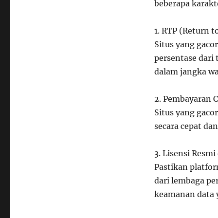
beberapa karakte
1. RTP (Return t
Situs yang gac
persentase dari
dalam jangka wa
2. Pembayaran C
Situs yang gac
secara cepat dan
3. Lisensi Resm
Pastikan platfor
dari lembaga pe
keamanan data 