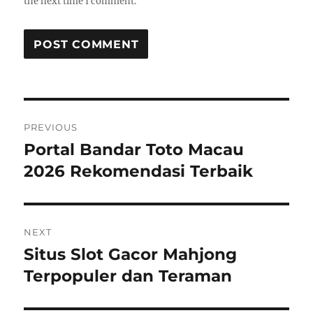
the next time I comment.
Post
PREVIOUS
navigation
Portal Bandar Toto Macau
Previous
post:
2026 Rekomendasi Terbaik
NEXT
Situs Slot Gacor Mahjong
Next
post:
Terpopuler dan Teraman