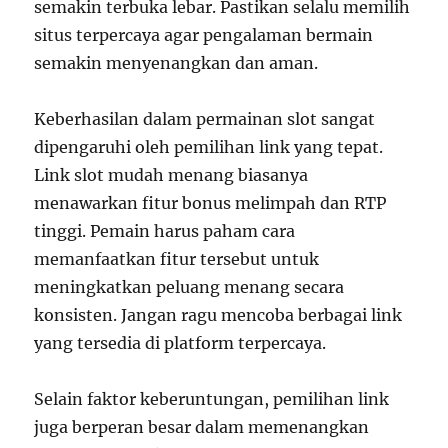
semakin terbuka lebar. Pastikan selalu memilih
situs terpercaya agar pengalaman bermain
semakin menyenangkan dan aman.
Keberhasilan dalam permainan slot sangat
dipengaruhi oleh pemilihan link yang tepat.
Link slot mudah menang biasanya
menawarkan fitur bonus melimpah dan RTP
tinggi. Pemain harus paham cara
memanfaatkan fitur tersebut untuk
meningkatkan peluang menang secara
konsisten. Jangan ragu mencoba berbagai link
yang tersedia di platform terpercaya.
Selain faktor keberuntungan, pemilihan link
juga berperan besar dalam memenangkan