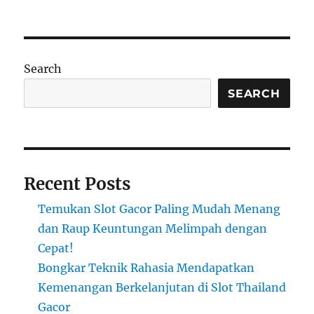
Search
SEARCH
Recent Posts
Temukan Slot Gacor Paling Mudah Menang
dan Raup Keuntungan Melimpah dengan
Cepat!
Bongkar Teknik Rahasia Mendapatkan
Kemenangan Berkelanjutan di Slot Thailand
Gacor