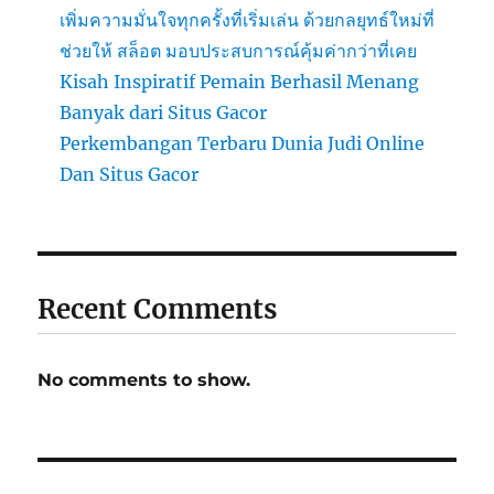
เพิ่มความมั่นใจทุกครั้งที่เริ่มเล่น ด้วยกลยุทธ์ใหม่ที่
ช่วยให้ สล็อต มอบประสบการณ์คุ้มค่ากว่าที่เคย
Kisah Inspiratif Pemain Berhasil Menang
Banyak dari Situs Gacor
Perkembangan Terbaru Dunia Judi Online
Dan Situs Gacor
Recent Comments
No comments to show.