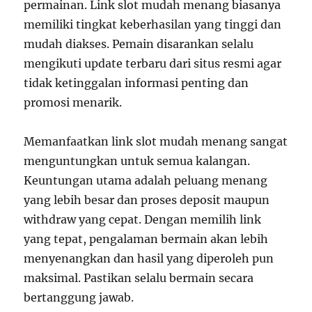
permainan. Link slot mudah menang biasanya
memiliki tingkat keberhasilan yang tinggi dan
mudah diakses. Pemain disarankan selalu
mengikuti update terbaru dari situs resmi agar
tidak ketinggalan informasi penting dan
promosi menarik.
Memanfaatkan link slot mudah menang sangat
menguntungkan untuk semua kalangan.
Keuntungan utama adalah peluang menang
yang lebih besar dan proses deposit maupun
withdraw yang cepat. Dengan memilih link
yang tepat, pengalaman bermain akan lebih
menyenangkan dan hasil yang diperoleh pun
maksimal. Pastikan selalu bermain secara
bertanggung jawab.