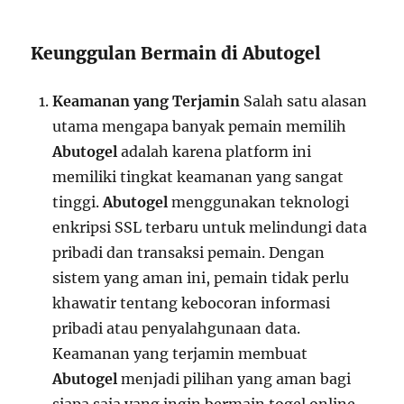
Keunggulan Bermain di Abutogel
Keamanan yang Terjamin
Salah satu alasan
utama mengapa banyak pemain memilih
Abutogel
adalah karena platform ini
memiliki tingkat keamanan yang sangat
tinggi.
Abutogel
menggunakan teknologi
enkripsi SSL terbaru untuk melindungi data
pribadi dan transaksi pemain. Dengan
sistem yang aman ini, pemain tidak perlu
khawatir tentang kebocoran informasi
pribadi atau penyalahgunaan data.
Keamanan yang terjamin membuat
Abutogel
menjadi pilihan yang aman bagi