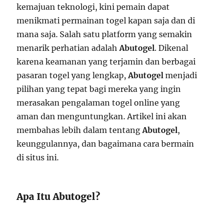
kemajuan teknologi, kini pemain dapat
menikmati permainan togel kapan saja dan di
mana saja. Salah satu platform yang semakin
menarik perhatian adalah
Abutogel
. Dikenal
karena keamanan yang terjamin dan berbagai
pasaran togel yang lengkap,
Abutogel
menjadi
pilihan yang tepat bagi mereka yang ingin
merasakan pengalaman togel online yang
aman dan menguntungkan. Artikel ini akan
membahas lebih dalam tentang
Abutogel
,
keunggulannya, dan bagaimana cara bermain
di situs ini.
Apa Itu Abutogel?