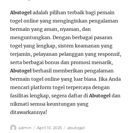
Abutogel
adalah pilihan terbaik bagi pemain
togel online yang menginginkan pengalaman
bermain yang aman, nyaman, dan
menguntungkan. Dengan berbagai pasaran
togel yang lengkap, sistem keamanan yang
terjamin, pelayanan pelanggan yang responsif,
serta berbagai bonus dan promosi menarik,
Abutogel
berhasil memberikan pengalaman
bermain togel online yang luar biasa. Jika Anda
mencari platform togel terpercaya dengan
fasilitas lengkap, segera daftar di
Abutogel
dan
nikmati semua keuntungan yang
ditawarkannya!
Author
Posted
Tags
admin
April 10, 2025
abutogel