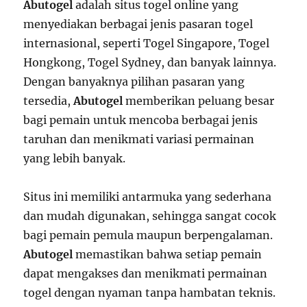
Abutogel
adalah situs togel online yang
menyediakan berbagai jenis pasaran togel
internasional, seperti Togel Singapore, Togel
Hongkong, Togel Sydney, dan banyak lainnya.
Dengan banyaknya pilihan pasaran yang
tersedia,
Abutogel
memberikan peluang besar
bagi pemain untuk mencoba berbagai jenis
taruhan dan menikmati variasi permainan
yang lebih banyak.
Situs ini memiliki antarmuka yang sederhana
dan mudah digunakan, sehingga sangat cocok
bagi pemain pemula maupun berpengalaman.
Abutogel
memastikan bahwa setiap pemain
dapat mengakses dan menikmati permainan
togel dengan nyaman tanpa hambatan teknis.