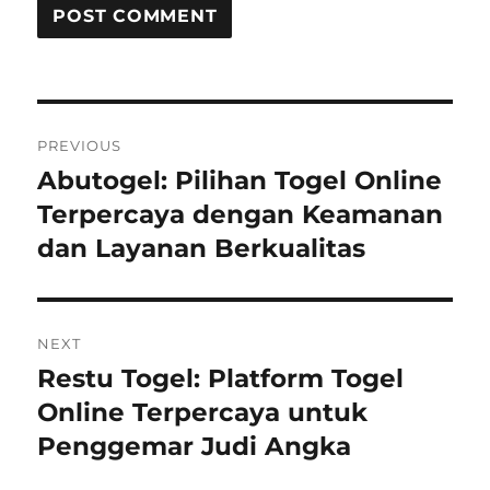
Post
PREVIOUS
navigation
Abutogel: Pilihan Togel Online
Previous
post:
Terpercaya dengan Keamanan
dan Layanan Berkualitas
NEXT
Restu Togel: Platform Togel
Next
post:
Online Terpercaya untuk
Penggemar Judi Angka