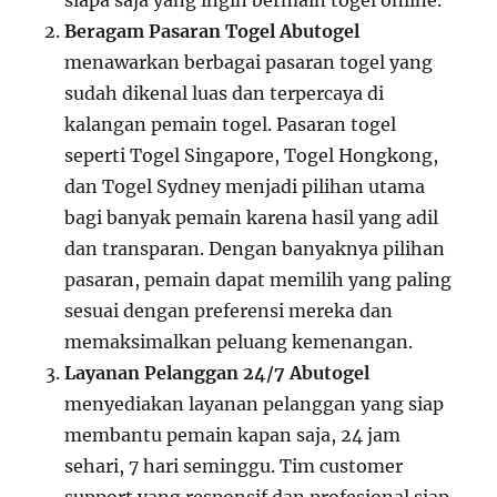
siapa saja yang ingin bermain togel online.
Beragam Pasaran Togel
Abutogel
menawarkan berbagai pasaran togel yang
sudah dikenal luas dan terpercaya di
kalangan pemain togel. Pasaran togel
seperti Togel Singapore, Togel Hongkong,
dan Togel Sydney menjadi pilihan utama
bagi banyak pemain karena hasil yang adil
dan transparan. Dengan banyaknya pilihan
pasaran, pemain dapat memilih yang paling
sesuai dengan preferensi mereka dan
memaksimalkan peluang kemenangan.
Layanan Pelanggan 24/7
Abutogel
menyediakan layanan pelanggan yang siap
membantu pemain kapan saja, 24 jam
sehari, 7 hari seminggu. Tim customer