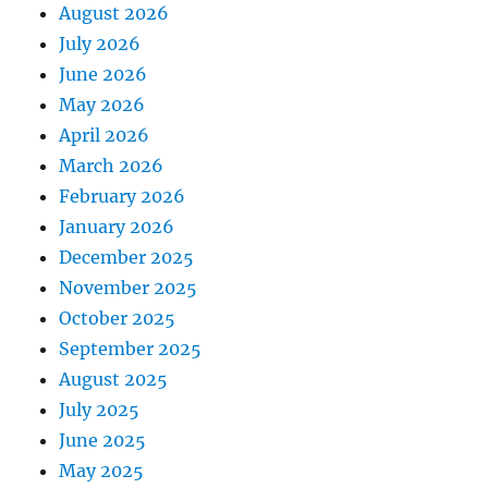
August 2026
July 2026
June 2026
May 2026
April 2026
March 2026
February 2026
January 2026
December 2025
November 2025
October 2025
September 2025
August 2025
July 2025
June 2025
May 2025