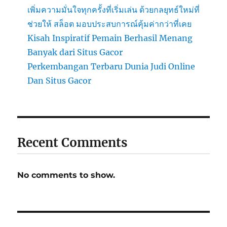
เพิ่มความมั่นใจทุกครั้งที่เริ่มเล่น ด้วยกลยุทธ์ใหม่ที่
ช่วยให้ สล็อต มอบประสบการณ์คุ้มค่ากว่าที่เคย
Kisah Inspiratif Pemain Berhasil Menang
Banyak dari Situs Gacor
Perkembangan Terbaru Dunia Judi Online
Dan Situs Gacor
Recent Comments
No comments to show.