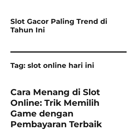
Slot Gacor Paling Trend di
Tahun Ini
Tag:
slot online hari ini
Cara Menang di Slot
Online: Trik Memilih
Game dengan
Pembayaran Terbaik