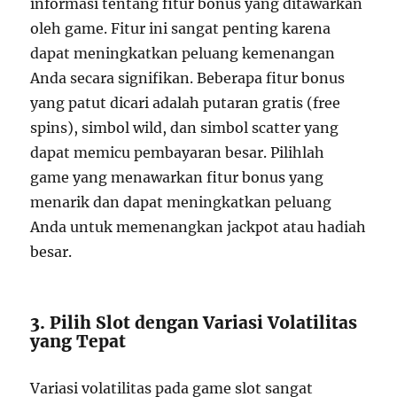
informasi tentang fitur bonus yang ditawarkan
oleh game. Fitur ini sangat penting karena
dapat meningkatkan peluang kemenangan
Anda secara signifikan. Beberapa fitur bonus
yang patut dicari adalah putaran gratis (free
spins), simbol wild, dan simbol scatter yang
dapat memicu pembayaran besar. Pilihlah
game yang menawarkan fitur bonus yang
menarik dan dapat meningkatkan peluang
Anda untuk memenangkan jackpot atau hadiah
besar.
3. Pilih Slot dengan Variasi Volatilitas
yang Tepat
Variasi volatilitas pada game slot sangat