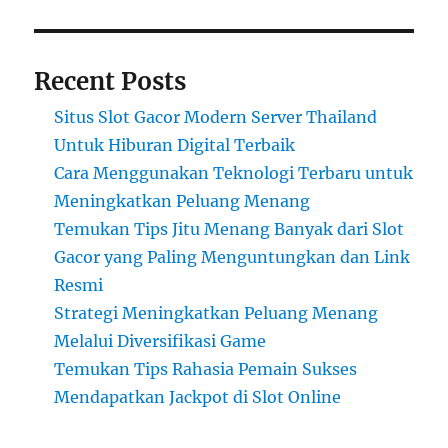
Recent Posts
Situs Slot Gacor Modern Server Thailand
Untuk Hiburan Digital Terbaik
Cara Menggunakan Teknologi Terbaru untuk
Meningkatkan Peluang Menang
Temukan Tips Jitu Menang Banyak dari Slot
Gacor yang Paling Menguntungkan dan Link
Resmi
Strategi Meningkatkan Peluang Menang
Melalui Diversifikasi Game
Temukan Tips Rahasia Pemain Sukses
Mendapatkan Jackpot di Slot Online