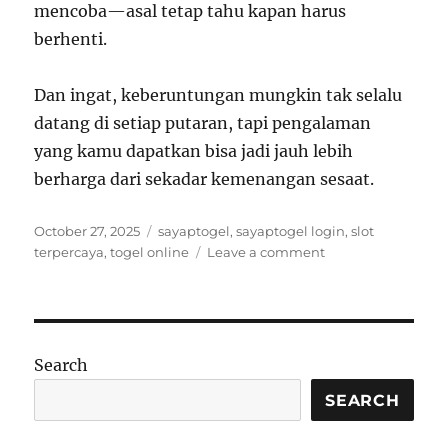
mencoba—asal tetap tahu kapan harus
berhenti.
Dan ingat, keberuntungan mungkin tak selalu
datang di setiap putaran, tapi pengalaman
yang kamu dapatkan bisa jadi jauh lebih
berharga dari sekadar kemenangan sesaat.
Posted
Tags
October 27, 2025
sayaptogel
,
sayaptogel login
,
slot
on
on
terpercaya
,
togel online
Leave a comment
Langkah
Cerdas
Menuju
Hiburan
Online
Search
yang
Menguntungkan
SEARCH