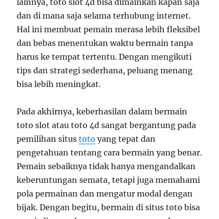
lainnya, toto slot 4d bisa dimainkan kapan saja
dan di mana saja selama terhubung internet.
Hal ini membuat pemain merasa lebih fleksibel
dan bebas menentukan waktu bermain tanpa
harus ke tempat tertentu. Dengan mengikuti
tips dan strategi sederhana, peluang menang
bisa lebih meningkat.
Pada akhirnya, keberhasilan dalam bermain
toto slot atau toto 4d sangat bergantung pada
pemilihan situs
toto
yang tepat dan
pengetahuan tentang cara bermain yang benar.
Pemain sebaiknya tidak hanya mengandalkan
keberuntungan semata, tetapi juga memahami
pola permainan dan mengatur modal dengan
bijak. Dengan begitu, bermain di situs toto bisa