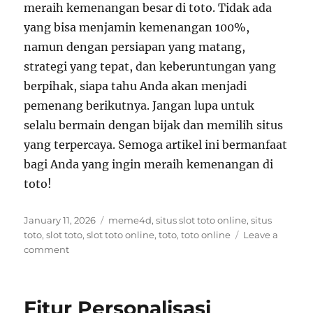
meraih kemenangan besar di toto. Tidak ada
yang bisa menjamin kemenangan 100%,
namun dengan persiapan yang matang,
strategi yang tepat, dan keberuntungan yang
berpihak, siapa tahu Anda akan menjadi
pemenang berikutnya. Jangan lupa untuk
selalu bermain dengan bijak dan memilih situs
yang terpercaya. Semoga artikel ini bermanfaat
bagi Anda yang ingin meraih kemenangan di
toto!
Posted
Tags
January 11, 2026
meme4d
,
situs slot toto online
,
situs
on
toto
,
slot toto
,
slot toto online
,
toto
,
toto online
Leave a
on
comment
Panduan
Menang
di
Fitur Personalisasi
Toto: