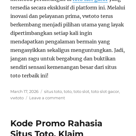
tersedia secara eksklusif di platform ini. Melalui
inovasi dan pelayanan prima, vwtoto terus
berkembang menjadi pilihan utama yang layak
dipertimbangkan setiap kali ingin
mendapatkan pengalaman bermain yang
mengasyikkan sekaligus menguntungkan. Jadi,
jangan ragu untuk bergabung dan buktikan
sendiri sensasi kemenangan besar dari situs
toto terbaik ini!
Posted
Tags
March 17, 2026
situs toto
,
toto
,
toto slot
,
toto slot gacor
,
on
on
vwtoto
Leave a comment
Situs
Toto
Slot
Kode Promo Rahasia
Gacor
Terbaik
Situs Toto, Klaim
dengan