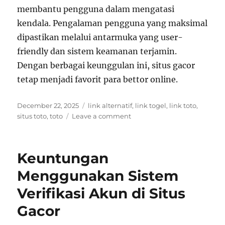
membantu pengguna dalam mengatasi
kendala. Pengalaman pengguna yang maksimal
dipastikan melalui antarmuka yang user-
friendly dan sistem keamanan terjamin.
Dengan berbagai keunggulan ini, situs gacor
tetap menjadi favorit para bettor online.
Posted
Tags
December 22, 2025
link alternatif
,
link togel
,
link toto
,
on
on
situs toto
,
toto
Leave a comment
Fitur
Multi-
Device
Keuntungan
yang
Disediakan
Menggunakan Sistem
Situs
Verifikasi Akun di Situs
Gacor
untuk
Gacor
Kemudahan
Akses