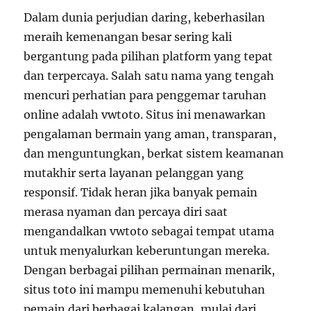
Dalam dunia perjudian daring, keberhasilan
meraih kemenangan besar sering kali
bergantung pada pilihan platform yang tepat
dan terpercaya. Salah satu nama yang tengah
mencuri perhatian para penggemar taruhan
online adalah vwtoto. Situs ini menawarkan
pengalaman bermain yang aman, transparan,
dan menguntungkan, berkat sistem keamanan
mutakhir serta layanan pelanggan yang
responsif. Tidak heran jika banyak pemain
merasa nyaman dan percaya diri saat
mengandalkan vwtoto sebagai tempat utama
untuk menyalurkan keberuntungan mereka.
Dengan berbagai pilihan permainan menarik,
situs toto ini mampu memenuhi kebutuhan
pemain dari berbagai kalangan, mulai dari