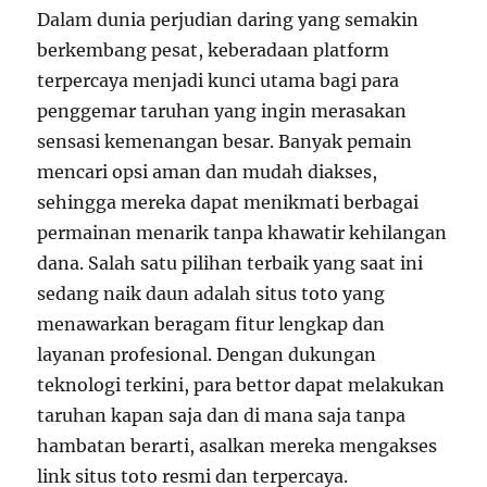
Dalam dunia perjudian daring yang semakin
berkembang pesat, keberadaan platform
terpercaya menjadi kunci utama bagi para
penggemar taruhan yang ingin merasakan
sensasi kemenangan besar. Banyak pemain
mencari opsi aman dan mudah diakses,
sehingga mereka dapat menikmati berbagai
permainan menarik tanpa khawatir kehilangan
dana. Salah satu pilihan terbaik yang saat ini
sedang naik daun adalah situs toto yang
menawarkan beragam fitur lengkap dan
layanan profesional. Dengan dukungan
teknologi terkini, para bettor dapat melakukan
taruhan kapan saja dan di mana saja tanpa
hambatan berarti, asalkan mereka mengakses
link situs toto resmi dan terpercaya.