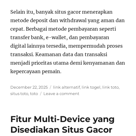
Selain itu, banyak situs gacor menerapkan
metode deposit dan withdrawal yang aman dan
cepat. Berbagai metode pembayaran seperti
transfer bank, e-wallet, dan pembayaran
digital lainnya tersedia, mempermudah proses
transaksi. Keamanan data dan transaksi
menjadi prioritas utama demi kenyamanan dan
kepercayaan pemain.
Posted
Tags
December 22, 2025
link alternatif
,
link togel
,
link toto
,
on
on
situs toto
,
toto
Leave a comment
Fitur
Personalisasi
Pengalaman
Fitur Multi-Device yang
Bermain
di
Disediakan Situs Gacor
Situs