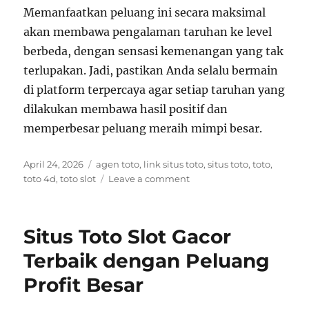
Memanfaatkan peluang ini secara maksimal
akan membawa pengalaman taruhan ke level
berbeda, dengan sensasi kemenangan yang tak
terlupakan. Jadi, pastikan Anda selalu bermain
di platform terpercaya agar setiap taruhan yang
dilakukan membawa hasil positif dan
memperbesar peluang meraih mimpi besar.
Posted
Tags
April 24, 2026
agen toto
,
link situs toto
,
situs toto
,
toto
,
on
on
toto 4d
,
toto slot
Leave a comment
Strategi
Bermain
Toto
Situs Toto Slot Gacor
Slot
untuk
Terbaik dengan Peluang
Mendapatkan
Profit Besar
Kemenangan
Lebih
Konsisten