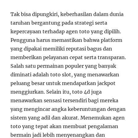
Tak bisa dipungkiri, keberhasilan dalam dunia
taruhan bergantung pada strategi serta
kepercayaan terhadap agen toto yang dipilih.
Pengguna harus memastikan bahwa platform
yang dipakai memiliki reputasi bagus dan
memberikan pelayanan cepat serta transparan.
Salah satu permainan populer yang banyak
diminati adalah toto slot, yang menawarkan
peluang besar untuk mendapatkan jackpot
menggiurkan. Selain itu, toto 4d juga
menawarkan sensasi tersendiri bagi mereka
yang mengincar angka keberuntungan dengan
sistem yang adil dan akurat. Menemukan agen
toto yang tepat akan membuat pengalaman
bermain jadi lebih menyenangkan dan