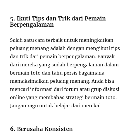
5.
Ikuti Tips dan Trik dari Pemain
Berpengalaman
Salah satu cara terbaik untuk meningkatkan
peluang menang adalah dengan mengikuti tips
dan trik dari pemain berpengalaman. Banyak
dari mereka yang sudah berpengalaman dalam
bermain toto dan tahu persis bagaimana
memaksimalkan peluang menang. Anda bisa
mencari informasi dari forum atau grup diskusi
online yang membahas strategi bermain toto.
Jangan ragu untuk belajar dari mereka!
6.
Berusaha Konsisten