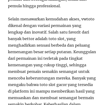
pemula hingga professional.
Selain menawarkan kemudahan akses, vwtoto
dikenal dengan variasi permainan yang
lengkap dan inovatif. Salah satu favorit dari
banyak bettor adalah toto slot, yang
menghadirkan sensasi berbeda dan peluang
kemenangan besar setiap putaran. Keunggulan
dari permainan ini terletak pada tingkat
kemenangan yang cukup tinggi, sehingga
membuat pemain semakin semangat untuk
mencoba keberuntungan mereka. Banyak yang
mengaku bahwa toto slot gacor yang tersedia
di platform ini mampu memberikan hasil yang
memuaskan dan membuat semangat bermain
semakin berkobar. Keberhasilan dalam