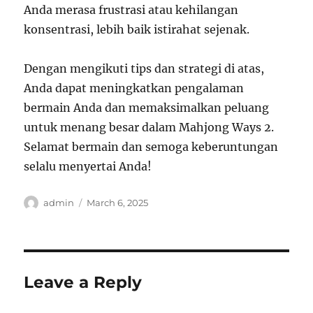
Anda merasa frustrasi atau kehilangan
konsentrasi, lebih baik istirahat sejenak.
Dengan mengikuti tips dan strategi di atas,
Anda dapat meningkatkan pengalaman
bermain Anda dan memaksimalkan peluang
untuk menang besar dalam Mahjong Ways 2.
Selamat bermain dan semoga keberuntungan
selalu menyertai Anda!
Author
Posted
admin
March 6, 2025
on
Leave a Reply