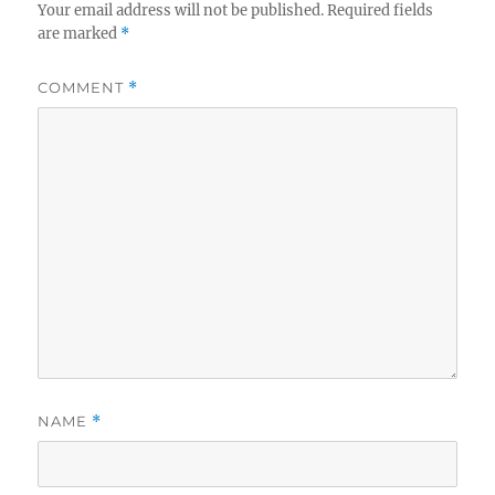
Your email address will not be published.
Required fields
are marked
*
COMMENT
*
NAME
*