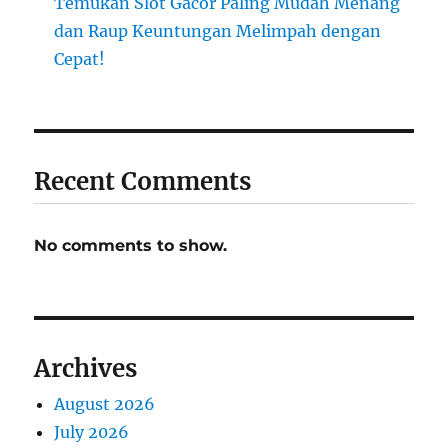
Temukan Slot Gacor Paling Mudah Menang
dan Raup Keuntungan Melimpah dengan
Cepat!
Recent Comments
No comments to show.
Archives
August 2026
July 2026