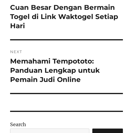
navigation
Cuan Besar Dengan Bermain
Previous
post:
Togel di Link Waktogel Setiap
Hari
NEXT
Memahami Tempototo:
Next
post:
Panduan Lengkap untuk
Pemain Judi Online
Search