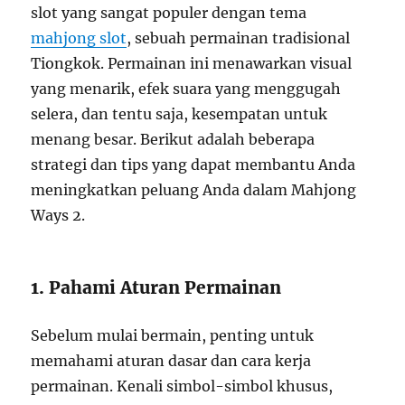
slot yang sangat populer dengan tema
mahjong slot
, sebuah permainan tradisional
Tiongkok. Permainan ini menawarkan visual
yang menarik, efek suara yang menggugah
selera, dan tentu saja, kesempatan untuk
menang besar. Berikut adalah beberapa
strategi dan tips yang dapat membantu Anda
meningkatkan peluang Anda dalam Mahjong
Ways 2.
1. Pahami Aturan Permainan
Sebelum mulai bermain, penting untuk
memahami aturan dasar dan cara kerja
permainan. Kenali simbol-simbol khusus,