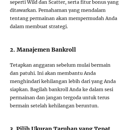
seperti Wild dan Scatter, serta fitur bonus yang
ditawarkan. Pemahaman yang mendalam
tentang permainan akan mempermudah Anda
dalam membuat strategi.
2. Manajemen Bankroll
Tetapkan anggaran sebelum mulai bermain
dan patuhi. Ini akan membantu Anda
menghindari kehilangan lebih dari yang Anda
siapkan. Bagilah bankroll Anda ke dalam sesi
permainan dan jangan tergoda untuk terus
bermain setelah kehilangan beruntun.
3. Pilih Ukuran Taruhan yang Tepat