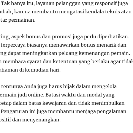
n. Tak hanya itu, layanan pelanggan yang responsif juga
ambah, karena membantu mengatasi kendala teknis atau
tar permainan.
ting, aspek bonus dan promosi juga perlu diperhatikan.
ne terpercaya biasanya menawarkan bonus menarik dan
yang dapat meningkatkan peluang kemenangan pemain.
 membaca syarat dan ketentuan yang berlaku agar tida
pahaman di kemudian hari.
 tentunya Anda juga harus bijak dalam mengelola
ermain judi online. Batasi waktu dan modal yang
tetap dalam batas kewajaran dan tidak menimbulkan
. Pengaturan ini juga membantu menjaga pengalaman
ositif dan menyenangkan.