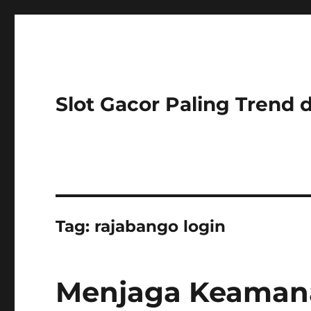
Slot Gacor Paling Trend d
Tag:
rajabango login
Menjaga Keaman