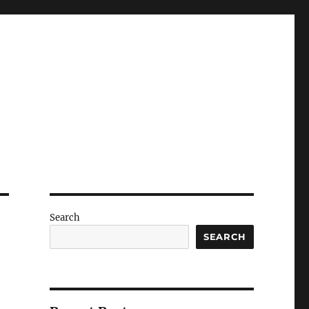
Search
SEARCH