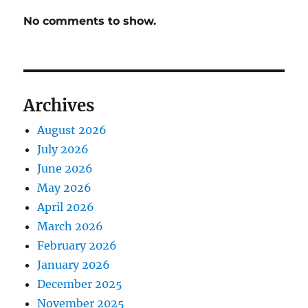
No comments to show.
Archives
August 2026
July 2026
June 2026
May 2026
April 2026
March 2026
February 2026
January 2026
December 2025
November 2025