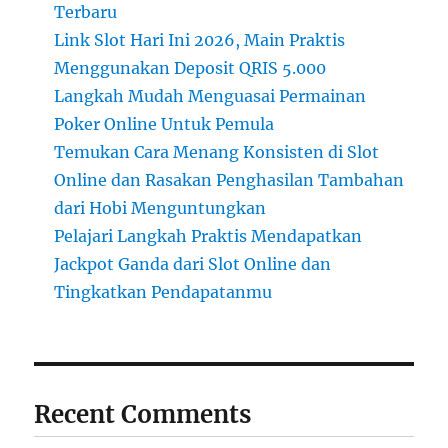
Terbaru
Link Slot Hari Ini 2026, Main Praktis
Menggunakan Deposit QRIS 5.000
Langkah Mudah Menguasai Permainan
Poker Online Untuk Pemula
Temukan Cara Menang Konsisten di Slot
Online dan Rasakan Penghasilan Tambahan
dari Hobi Menguntungkan
Pelajari Langkah Praktis Mendapatkan
Jackpot Ganda dari Slot Online dan
Tingkatkan Pendapatanmu
Recent Comments