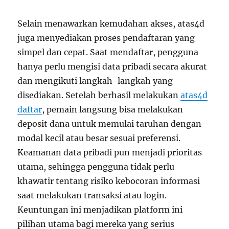
Selain menawarkan kemudahan akses, atas4d
juga menyediakan proses pendaftaran yang
simpel dan cepat. Saat mendaftar, pengguna
hanya perlu mengisi data pribadi secara akurat
dan mengikuti langkah-langkah yang
disediakan. Setelah berhasil melakukan
atas4d
daftar
, pemain langsung bisa melakukan
deposit dana untuk memulai taruhan dengan
modal kecil atau besar sesuai preferensi.
Keamanan data pribadi pun menjadi prioritas
utama, sehingga pengguna tidak perlu
khawatir tentang risiko kebocoran informasi
saat melakukan transaksi atau login.
Keuntungan ini menjadikan platform ini
pilihan utama bagi mereka yang serius