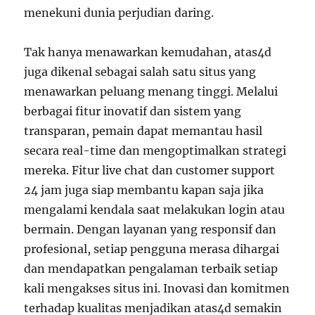
menekuni dunia perjudian daring.
Tak hanya menawarkan kemudahan, atas4d
juga dikenal sebagai salah satu situs yang
menawarkan peluang menang tinggi. Melalui
berbagai fitur inovatif dan sistem yang
transparan, pemain dapat memantau hasil
secara real-time dan mengoptimalkan strategi
mereka. Fitur live chat dan customer support
24 jam juga siap membantu kapan saja jika
mengalami kendala saat melakukan login atau
bermain. Dengan layanan yang responsif dan
profesional, setiap pengguna merasa dihargai
dan mendapatkan pengalaman terbaik setiap
kali mengakses situs ini. Inovasi dan komitmen
terhadap kualitas menjadikan atas4d semakin