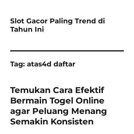
Slot Gacor Paling Trend di
Tahun Ini
Tag:
atas4d daftar
Temukan Cara Efektif
Bermain Togel Online
agar Peluang Menang
Semakin Konsisten