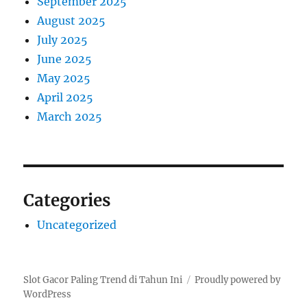
September 2025
August 2025
July 2025
June 2025
May 2025
April 2025
March 2025
Categories
Uncategorized
Slot Gacor Paling Trend di Tahun Ini
Proudly powered by
WordPress