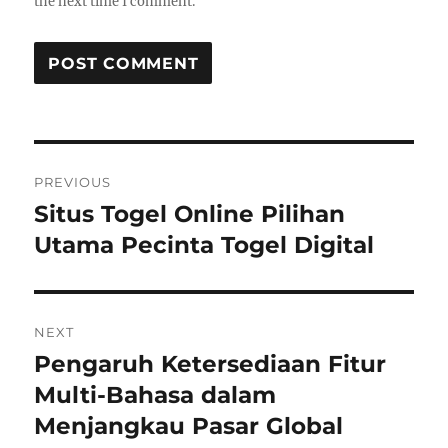
the next time I comment.
Post
PREVIOUS
navigation
Situs Togel Online Pilihan
Previous
post:
Utama Pecinta Togel Digital
NEXT
Pengaruh Ketersediaan Fitur
Next
post:
Multi-Bahasa dalam
Menjangkau Pasar Global