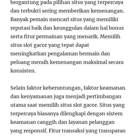
bergantung pada pilihan situs yang terpercaya
dan terbukti sering memberikan kemenangan.
Banyak pemain mencari situs yang memiliki
reputasi baik dan keunggulan dalam hal bonus
serta fitur permainan yang menarik. Memilih
situs slot gacor yang tepat dapat
meningkatkan pengalaman bermain dan
peluang meraih kemenangan maksimal secara
konsisten.
Selain faktor keberuntungan, faktor keamanan
dan kenyamanan juga menjadi pertimbangan
utama saat memilih situs slot gacor. Situs yang
terpercaya biasanya dilengkapi dengan sistem
keamanan canggih dan layanan pelanggan
yang responsif. Fitur transaksi yang transparan