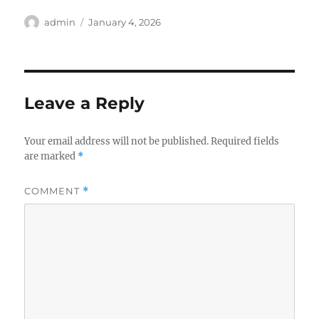
Author
Posted
admin
January 4, 2026
on
Leave a Reply
Your email address will not be published.
Required fields
are marked
*
COMMENT
*