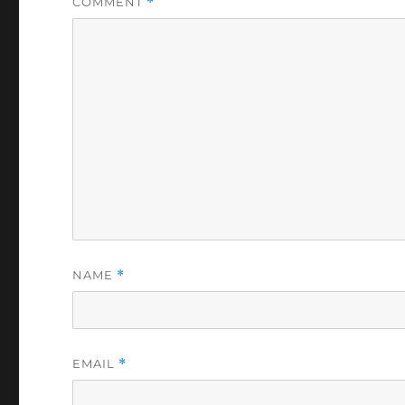
COMMENT
*
NAME
*
EMAIL
*