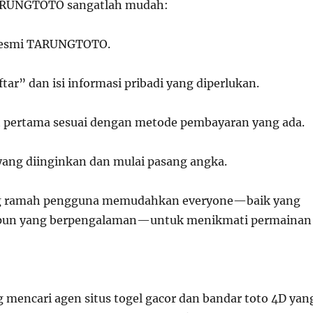
ARUNGTOTO sangatlah mudah:
 resmi TARUNGTOTO.
tar” dan isi informasi pribadi yang diperlukan.
 pertama sesuai dengan metode pembayaran yang ada.
 yang diinginkan dan mulai pasang angka.
g ramah pengguna memudahkan everyone—baik yang
pun yang berpengalaman—untuk menikmati permainan
g mencari agen situs togel gacor dan bandar toto 4D yan