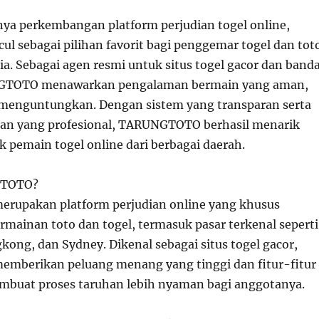
nya perkembangan platform perjudian togel online,
l sebagai pilihan favorit bagi penggemar togel dan tot
ia. Sebagai agen resmi untuk situs togel gacor dan band
NGTOTO menawarkan pengalaman bermain yang aman,
 menguntungkan. Dengan sistem yang transparan serta
gan yang profesional, TARUNGTOTO berhasil menarik
 pemain togel online dari berbagai daerah.
GTOTO?
upakan platform perjudian online yang khusus
mainan toto dan togel, termasuk pasar terkenal seperti
kong, dan Sydney. Dikenal sebagai situs togel gacor,
berikan peluang menang yang tinggi dan fitur-fitur
buat proses taruhan lebih nyaman bagi anggotanya.