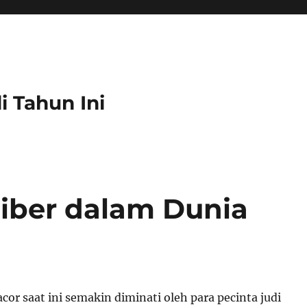
i Tahun Ini
iber dalam Dunia
cor saat ini semakin diminati oleh para pecinta judi