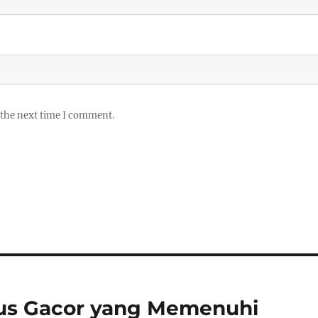
 the next time I comment.
tus Gacor yang Memenuhi