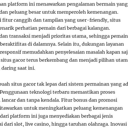
daan platform ini menawarkan pengalaman bermain yang
an peluang besar untuk memperoleh kemenangan.
fitur canggih dan tampilan yang user-friendly, situs
arik perhatian pemain dari berbagai kalangan.
an transaksi menjadi prioritas utama, sehingga pemain
eraktifitas di dalamnya. Selain itu, dukungan layanan
responsif memudahkan penyelesaian masalah kapan saj
a situs gacor terus berkembang dan menjadi pilihan utam
daring saat ini.
uah situs gacor tak lepas dari sistem permainan yang ad
 Penggunaan teknologi terbaru memastikan proses
n lancar dan tanpa kendala. Fitur bonus dan promosi
ditawarkan untuk meningkatkan peluang kemenangan
dari platform ini juga menyediakan berbagai jenis
 dari slot, live casino, hingga taruhan olahraga. Inovasi