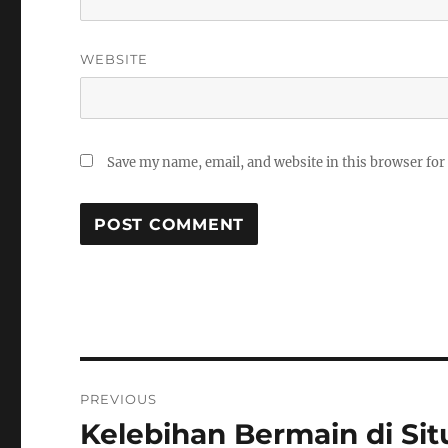
WEBSITE
Save my name, email, and website in this browser for
Post
PREVIOUS
navigation
Kelebihan Bermain di Si
Previous