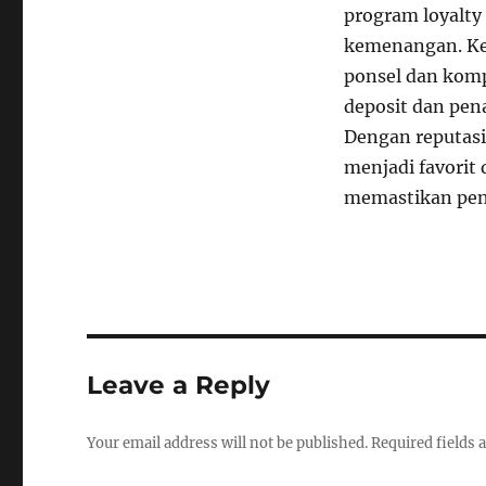
program loyalt
kemenangan. Kem
ponsel dan komp
deposit dan pen
Dengan reputasi 
menjadi favorit 
memastikan pen
Leave a Reply
Your email address will not be published.
Required fields