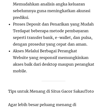
Memudahkan analisis angka keluaran
sebelumnya guna meningkatkan akurasi
prediksi.
Proses Deposit dan Penarikan yang Mudah
Terdapat beberapa metode pembayaran
seperti transfer bank, e-wallet, dan pulsa,
dengan prosedur yang cepat dan aman.
Akses Melalui Berbagai Perangkat
Website yang responsif memungkinkan
akses baik dari desktop maupun perangkat
mobile.
Tips untuk Menang di Situs Gacor SakauToto
Agar lebih besar peluang menang di