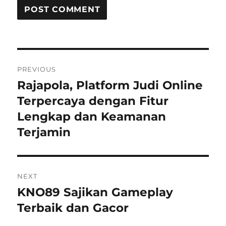
Post
PREVIOUS
navigation
Rajapola, Platform Judi Online
Previous
post:
Terpercaya dengan Fitur
Lengkap dan Keamanan
Terjamin
NEXT
KNO89 Sajikan Gameplay
Next
post:
Terbaik dan Gacor