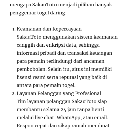
mengapa SakauToto menjadi pilihan banyak
penggemar togel daring:
Keamanan dan Kepercayaan
SakauToto menggunakan sistem keamanan
canggih dan enkripsi data, sehingga
informasi pribadi dan transaksi keuangan
para pemain terlindungi dari ancaman
pembobolan. Selain itu, situs ini memiliki
lisensi resmi serta reputasi yang baik di
antara para pemain togel.
Layanan Pelanggan yang Profesional
Tim layanan pelanggan SakauToto siap
membantu selama 24 jam tanpa henti
melalui live chat, WhatsApp, atau email.
Respon cepat dan sikap ramah membuat