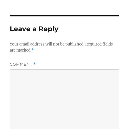
on
Leave a Reply
Your email address will not be published.
Required fields
are marked
*
COMMENT
*