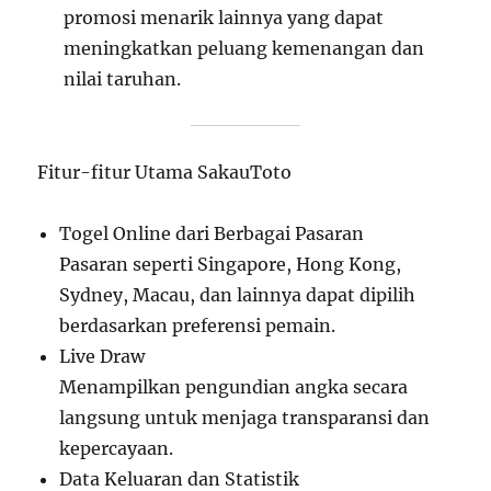
promosi menarik lainnya yang dapat
meningkatkan peluang kemenangan dan
nilai taruhan.
Fitur-fitur Utama SakauToto
Togel Online dari Berbagai Pasaran
Pasaran seperti Singapore, Hong Kong,
Sydney, Macau, dan lainnya dapat dipilih
berdasarkan preferensi pemain.
Live Draw
Menampilkan pengundian angka secara
langsung untuk menjaga transparansi dan
kepercayaan.
Data Keluaran dan Statistik