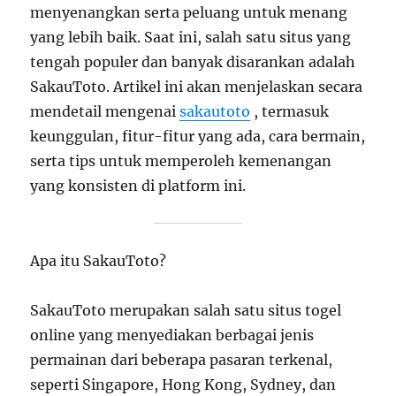
menyenangkan serta peluang untuk menang
yang lebih baik. Saat ini, salah satu situs yang
tengah populer dan banyak disarankan adalah
SakauToto. Artikel ini akan menjelaskan secara
mendetail mengenai
sakautoto
, termasuk
keunggulan, fitur-fitur yang ada, cara bermain,
serta tips untuk memperoleh kemenangan
yang konsisten di platform ini.
Apa itu SakauToto?
SakauToto merupakan salah satu situs togel
online yang menyediakan berbagai jenis
permainan dari beberapa pasaran terkenal,
seperti Singapore, Hong Kong, Sydney, dan