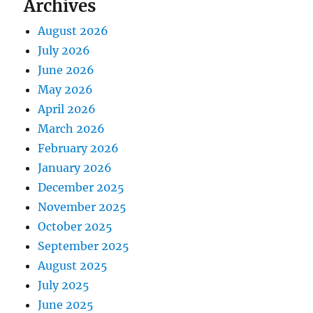
Archives
August 2026
July 2026
June 2026
May 2026
April 2026
March 2026
February 2026
January 2026
December 2025
November 2025
October 2025
September 2025
August 2025
July 2025
June 2025