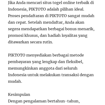
Jika Anda mencari situs togel online terbaik di
Indonesia, PIKTOTO adalah pilihan ideal.
Proses pendaftaran di PIKTOTO sangat mudah
dan cepat. Setelah mendaftar, Anda akan
segera mendapatkan berbagai bonus menarik,
promosi khusus, dan hadiah loyalitas yang
ditawarkan secara rutin.
PIKTOTO menyediakan berbagai metode
pembayaran yang lengkap dan fleksibel,
memungkinkan anggota dari seluruh
Indonesia untuk melakukan transaksi dengan
mudah.
Kesimpulan
Dengan pengalaman bertahun-tahun,