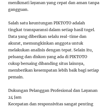
menikmati layanan yang cepat dan aman tanpa
gangguan.
Salah satu keuntungan PIKTOTO adalah
tingkat transparansi dalam setiap hasil togel.
Data yang diberikan selalu real-time dan
akurat, memungkinkan anggota untuk
melakukan analisis dengan tepat. Selain itu,
peluang dan diskon yang ada di PIKTOTO
cukup bersaing dibanding situs lainnya,
memberikan kesempatan lebih baik bagi setiap
pemain.
Dukungan Pelanggan Profesional dan Layanan
24 Jam
Kecepatan dan responsivitas sangat penting