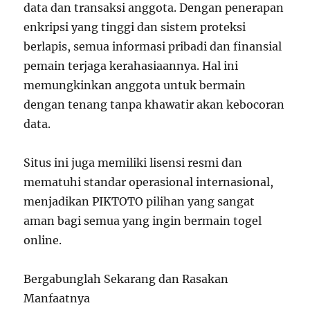
data dan transaksi anggota. Dengan penerapan
enkripsi yang tinggi dan sistem proteksi
berlapis, semua informasi pribadi dan finansial
pemain terjaga kerahasiaannya. Hal ini
memungkinkan anggota untuk bermain
dengan tenang tanpa khawatir akan kebocoran
data.
Situs ini juga memiliki lisensi resmi dan
mematuhi standar operasional internasional,
menjadikan PIKTOTO pilihan yang sangat
aman bagi semua yang ingin bermain togel
online.
Bergabunglah Sekarang dan Rasakan
Manfaatnya