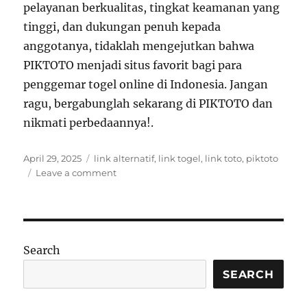
pelayanan berkualitas, tingkat keamanan yang
tinggi, dan dukungan penuh kepada
anggotanya, tidaklah mengejutkan bahwa
PIKTOTO menjadi situs favorit bagi para
penggemar togel online di Indonesia. Jangan
ragu, bergabunglah sekarang di PIKTOTO dan
nikmati perbedaannya!.
Posted
Tags
April 29, 2025
link alternatif
,
link togel
,
link toto
,
piktoto
on
on
Leave a comment
Testimoni
Member
dari
Sabang
Sampai
Search
Merauke
untuk
SEARCH
Piktoto