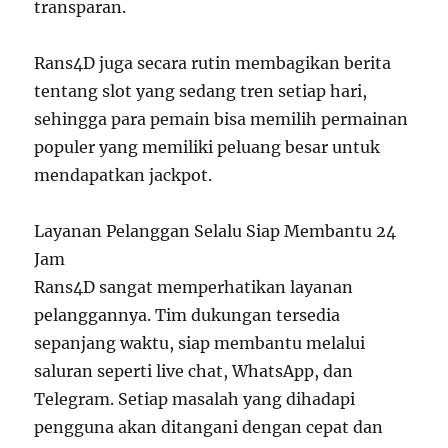
transparan.
Rans4D juga secara rutin membagikan berita
tentang slot yang sedang tren setiap hari,
sehingga para pemain bisa memilih permainan
populer yang memiliki peluang besar untuk
mendapatkan jackpot.
Layanan Pelanggan Selalu Siap Membantu 24
Jam
Rans4D sangat memperhatikan layanan
pelanggannya. Tim dukungan tersedia
sepanjang waktu, siap membantu melalui
saluran seperti live chat, WhatsApp, dan
Telegram. Setiap masalah yang dihadapi
pengguna akan ditangani dengan cepat dan