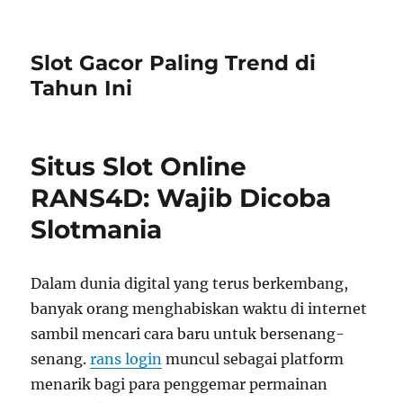
Slot Gacor Paling Trend di
Tahun Ini
Situs Slot Online
RANS4D: Wajib Dicoba
Slotmania
Dalam dunia digital yang terus berkembang,
banyak orang menghabiskan waktu di internet
sambil mencari cara baru untuk bersenang-
senang.
rans login
muncul sebagai platform
menarik bagi para penggemar permainan