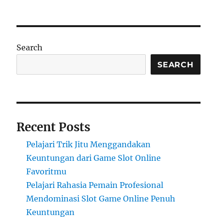
Search
SEARCH
Recent Posts
Pelajari Trik Jitu Menggandakan
Keuntungan dari Game Slot Online
Favoritmu
Pelajari Rahasia Pemain Profesional
Mendominasi Slot Game Online Penuh
Keuntungan