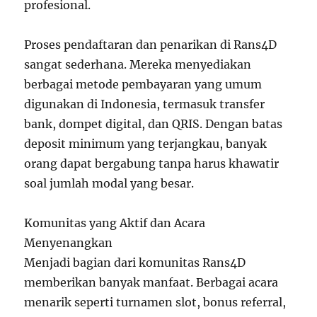
profesional.
Proses pendaftaran dan penarikan di Rans4D
sangat sederhana. Mereka menyediakan
berbagai metode pembayaran yang umum
digunakan di Indonesia, termasuk transfer
bank, dompet digital, dan QRIS. Dengan batas
deposit minimum yang terjangkau, banyak
orang dapat bergabung tanpa harus khawatir
soal jumlah modal yang besar.
Komunitas yang Aktif dan Acara
Menyenangkan
Menjadi bagian dari komunitas Rans4D
memberikan banyak manfaat. Berbagai acara
menarik seperti turnamen slot, bonus referral,