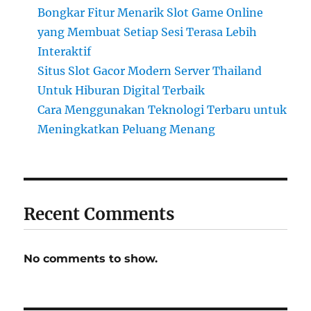
Bongkar Fitur Menarik Slot Game Online
yang Membuat Setiap Sesi Terasa Lebih
Interaktif
Situs Slot Gacor Modern Server Thailand
Untuk Hiburan Digital Terbaik
Cara Menggunakan Teknologi Terbaru untuk
Meningkatkan Peluang Menang
Recent Comments
No comments to show.