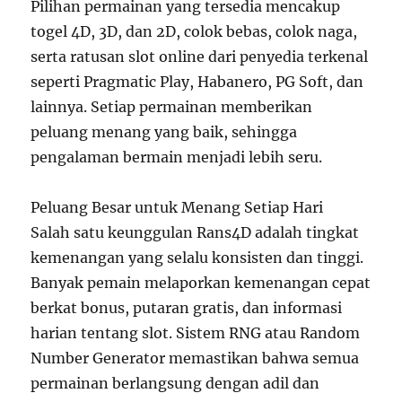
Pilihan permainan yang tersedia mencakup
togel 4D, 3D, dan 2D, colok bebas, colok naga,
serta ratusan slot online dari penyedia terkenal
seperti Pragmatic Play, Habanero, PG Soft, dan
lainnya. Setiap permainan memberikan
peluang menang yang baik, sehingga
pengalaman bermain menjadi lebih seru.
Peluang Besar untuk Menang Setiap Hari
Salah satu keunggulan Rans4D adalah tingkat
kemenangan yang selalu konsisten dan tinggi.
Banyak pemain melaporkan kemenangan cepat
berkat bonus, putaran gratis, dan informasi
harian tentang slot. Sistem RNG atau Random
Number Generator memastikan bahwa semua
permainan berlangsung dengan adil dan