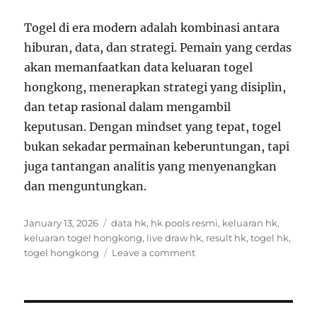
Togel di era modern adalah kombinasi antara
hiburan, data, dan strategi. Pemain yang cerdas
akan memanfaatkan data keluaran togel
hongkong, menerapkan strategi yang disiplin,
dan tetap rasional dalam mengambil
keputusan. Dengan mindset yang tepat, togel
bukan sekadar permainan keberuntungan, tapi
juga tantangan analitis yang menyenangkan
dan menguntungkan.
Posted
Tags
January 13, 2026
data hk
,
hk pools resmi
,
keluaran hk
,
on
keluaran togel hongkong
,
live draw hk
,
result hk
,
togel hk
,
on
togel hongkong
Leave a comment
Rahasia
Menang
Togel:
Strategi