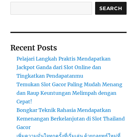
SEARCH
Recent Posts
Pelajari Langkah Praktis Mendapatkan
Jackpot Ganda dari Slot Online dan
Tingkatkan Pendapatanmu
Temukan Slot Gacor Paling Mudah Menang
dan Raup Keuntungan Melimpah dengan
Cepat!
Bongkar Teknik Rahasia Mendapatkan
Kemenangan Berkelanjutan di Slot Thailand
Gacor
เพิ่มความมั่นใจทุกครั้งที่เริ่มเล่น ด้วยกลยุทธ์ใหม่ที่