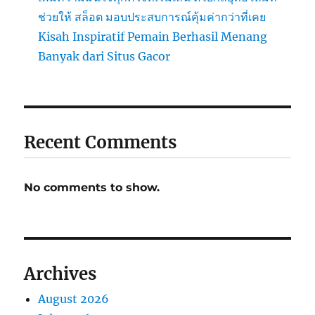
ช่วยให้ สล็อต มอบประสบการณ์คุ้มค่ากว่าที่เคย
Kisah Inspiratif Pemain Berhasil Menang
Banyak dari Situs Gacor
Recent Comments
No comments to show.
Archives
August 2026