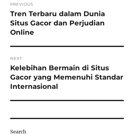
PREVIOUS
navigation
Tren Terbaru dalam Dunia
Previous
post:
Situs Gacor dan Perjudian
Online
NEXT
Kelebihan Bermain di Situs
Next
post:
Gacor yang Memenuhi Standar
Internasional
Search