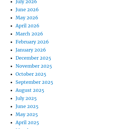
July 2026
June 2026
May 2026
April 2026
March 2026
February 2026
January 2026
December 2025
November 2025
October 2025
September 2025
August 2025
July 2025
June 2025
May 2025
April 2025