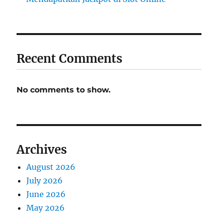
Recent Comments
No comments to show.
Archives
August 2026
July 2026
June 2026
May 2026