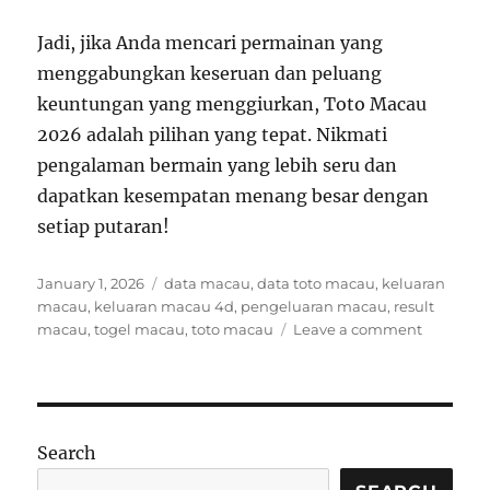
Jadi, jika Anda mencari permainan yang
menggabungkan keseruan dan peluang
keuntungan yang menggiurkan, Toto Macau
2026 adalah pilihan yang tepat. Nikmati
pengalaman bermain yang lebih seru dan
dapatkan kesempatan menang besar dengan
setiap putaran!
Posted
Tags
January 1, 2026
data macau
,
data toto macau
,
keluaran
on
macau
,
keluaran macau 4d
,
pengeluaran macau
,
result
on
macau
,
togel macau
,
toto macau
Leave a comment
Toto
Macau
2026:
Game
Seru
Search
dan
Mengunt