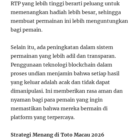
RTP yang lebih tinggi berarti peluang untuk
memenangkan hadiah lebih besar, sehingga
membuat permainan ini lebih menguntungkan
bagi pemain.
Selain itu, ada peningkatan dalam sistem
permainan yang lebih adil dan transparan.
Penggunaan teknologi blockchain dalam
proses undian menjamin bahwa setiap hasil
yang keluar adalah acak dan tidak dapat
dimanipulasi. Ini memberikan rasa aman dan
nyaman bagi para pemain yang ingin
memastikan bahwa mereka bermain di
platform yang terpercaya.
Strategi Menang di Toto Macau 2026