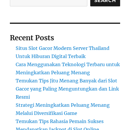
SEARCH
Recent Posts
Situs Slot Gacor Modern Server Thailand
Untuk Hiburan Digital Terbaik
Cara Menggunakan Teknologi Terbaru untuk
Meningkatkan Peluang Menang
Temukan Tips Jitu Menang Banyak dari Slot
Gacor yang Paling Menguntungkan dan Link
Resmi
Strategi Meningkatkan Peluang Menang
Melalui Diversifikasi Game
Temukan Tips Rahasia Pemain Sukses
Mendapatkan Jackpot di Slot Online