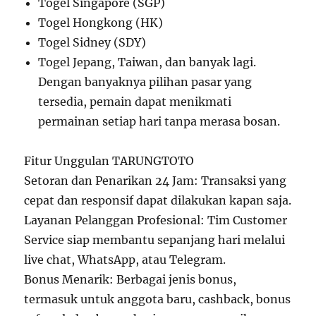
Togel Singapore (SGP)
Togel Hongkong (HK)
Togel Sidney (SDY)
Togel Jepang, Taiwan, dan banyak lagi.
Dengan banyaknya pilihan pasar yang
tersedia, pemain dapat menikmati
permainan setiap hari tanpa merasa bosan.
Fitur Unggulan TARUNGTOTO
Setoran dan Penarikan 24 Jam: Transaksi yang
cepat dan responsif dapat dilakukan kapan saja.
Layanan Pelanggan Profesional: Tim Customer
Service siap membantu sepanjang hari melalui
live chat, WhatsApp, atau Telegram.
Bonus Menarik: Berbagai jenis bonus,
termasuk untuk anggota baru, cashback, bonus