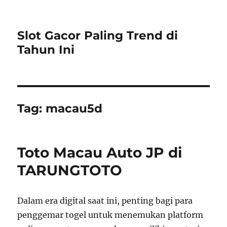
Slot Gacor Paling Trend di
Tahun Ini
Tag:
macau5d
Toto Macau Auto JP di
TARUNGTOTO
Dalam era digital saat ini, penting bagi para
penggemar togel untuk menemukan platform