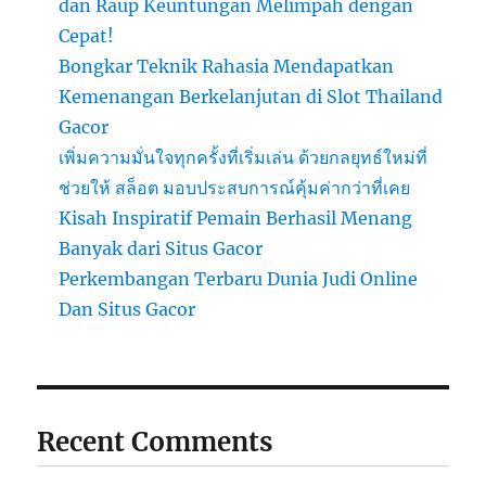
dan Raup Keuntungan Melimpah dengan
Cepat!
Bongkar Teknik Rahasia Mendapatkan
Kemenangan Berkelanjutan di Slot Thailand
Gacor
เพิ่มความมั่นใจทุกครั้งที่เริ่มเล่น ด้วยกลยุทธ์ใหม่ที่
ช่วยให้ สล็อต มอบประสบการณ์คุ้มค่ากว่าที่เคย
Kisah Inspiratif Pemain Berhasil Menang
Banyak dari Situs Gacor
Perkembangan Terbaru Dunia Judi Online
Dan Situs Gacor
Recent Comments