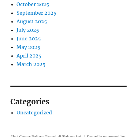
October 2025
September 2025
August 2025
July 2025
June 2025
May 2025
April 2025
March 2025
Categories
Uncategorized