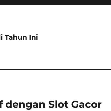
i Tahun Ini
f dengan Slot Gacor