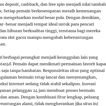
s deposit, cashback, dan free spin menjadi nilai tambah
lak. Setiap pemain berkesempatan meraih kemenangan
us mengeluarkan modal besar pula. Dengan demikian,
nar-benar menjadi tempat ideal untuk para pencari
an hiburan berkualitas tinggi, terutama bagi mereka
ahwa slot gacor mampu mengubah keberuntungan
an.
i berbagai perangkat menjadi keunggulan lain yang
tar4d. Pemain dapat menikmati permainan favorit kapa
 saja tanpa hambatan. Responsivitas situs yang optimal
galaman bermain tetap lancar dan menyenangkan,
ksi internet sedang tidak stabil sekalipun. Inovasi
ayanan pelanggan 24 jam membuat proses bermain
 dan aman. Dengan kombinasi fitur lengkap, peluang
eruntungan alami, tidak mengherankan jika situs ini